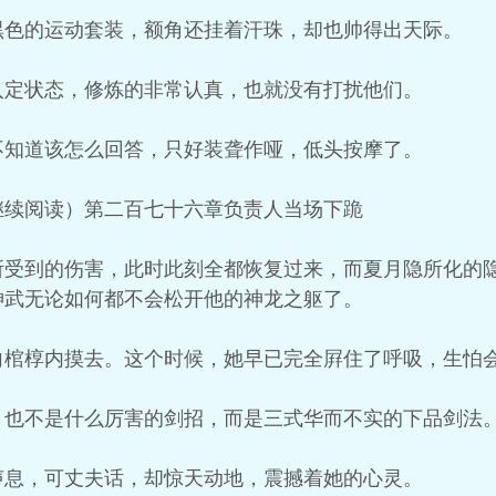
黑色的运动套装，额角还挂着汗珠，却也帅得出天际。
入定状态，修炼的非常认真，也就没有打扰他们。
不知道该怎么回答，只好装聋作哑，低头按摩了。
继续阅读）第二百七十六章负责人当场下跪
所受到的伤害，此时此刻全都恢复过来，而夏月隐所化的
神武无论如何都不会松开他的神龙之躯了。
向棺椁内摸去。这个时候，她早已完全屛住了呼吸，生怕
，也不是什么厉害的剑招，而是三式华而不实的下品剑法
声息，可丈夫话，却惊天动地，震撼着她的心灵。