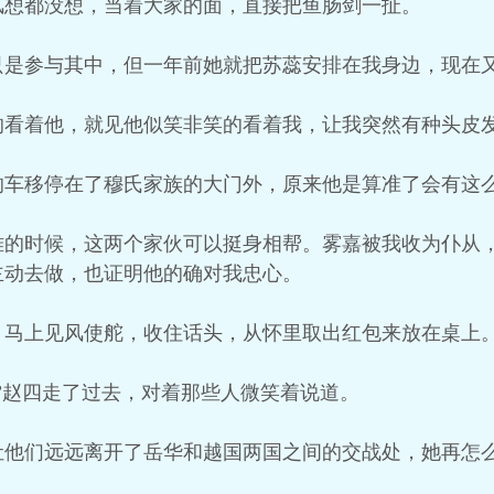
风想都没想，当着大家的面，直接把鱼肠剑一扯。
只是参与其中，但一年前她就把苏蕊安排在我身边，现在
的看着他，就见他似笑非笑的看着我，让我突然有种头皮
的车移停在了穆氏家族的大门外，原来他是算准了会有这
难的时候，这两个家伙可以挺身相帮。雾嘉被我收为仆从
主动去做，也证明他的确对我忠心。
，马上见风使舵，收住话头，从怀里取出红包来放在桌上
”赵四走了过去，对着那些人微笑着说道。
让他们远远离开了岳华和越国两国之间的交战处，她再怎