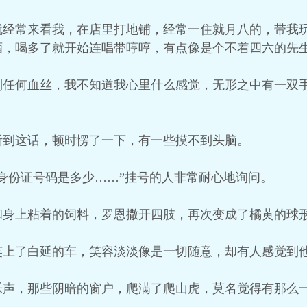
就经常来看我，在店里打地铺，经常一住就月八的，带我
酒，喝多了就开始连唱带哼哼，有点像是个不着四六的先
到任何血丝，我不知道我心里什么感觉，无形之中有一双
听到这话，顿时愣了一下，有一些摸不到头脑。
身份证号码是多少……”挂号的人非常耐心地询问。
和身上粘着的饲料，罗恩撒开四肢，再次变成了橘黄的球
笑上了白延的车，笑容淡淡像是一切随意，却有人感觉到
乐声，那些阴暗的窗户，爬满了爬山虎，莫名觉得有那么