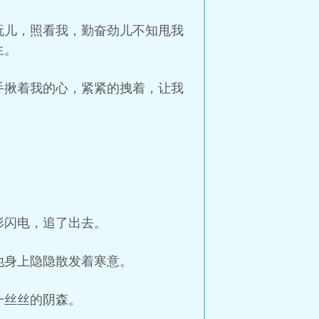
玩儿，照看我，勤奋劲儿不知甩我
生。
手揪着我的心，紧紧的拽着，让我
形闪电，追了出去。
他身上隐隐散发着寒意。
一丝丝的阴森。