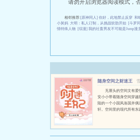
请勿开启浏览器阅读模式，
相邻推荐:
[原神同人] 你好，此地禁止反穿
和
小舅妈
大明：私人订制，从挑战软肋开始
[斗罗
情特殊人物
[综漫] 我的社畜男友不可能是Jump漫
随身空间之财迷王
妃
无厘头的空间文有爱
安小小带着随身空间穿越
陆的一个小国风洛国并偶
轩。空间里的现代所有东
有，所以她便利用空间在
子，赢民心，造福一方。
情友情，不料却眼睁睁看
所有人一个个消失最后只..