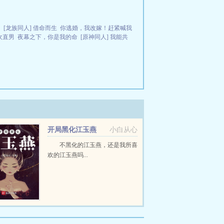
了
[龙族同人] 借命而生
你逃婚，我改嫁！赶紧喊我
欢直男
夜幕之下，你是我的命
[原神同人] 我能共
开局黑化江玉燕
小白从心
不黑化的江玉燕，还是我所喜
欢的江玉燕吗...