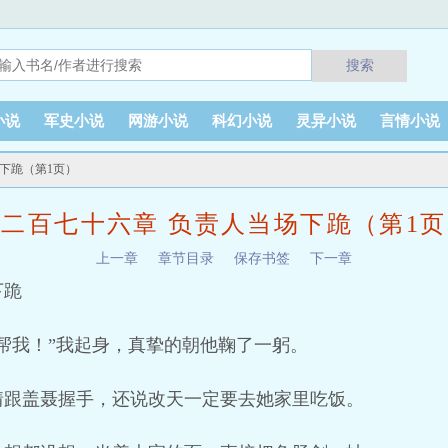
搜索
小说
军史小说
网游小说
科幻小说
灵异小说
言情小说
场下跪（第1页）
二百七十六章 负责人当场下跪（第1
上一章
章节目录
保存书签
下一章
下跪
帮我！”我起身，真挚的朝他鞠了一躬。
情跟盖聂握手，还说改天一定要去她家里吃饭。