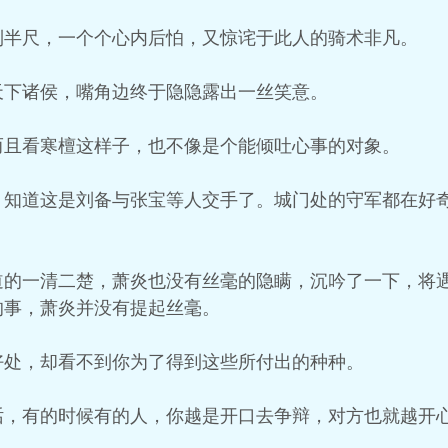
到半尺，一个个心内后怕，又惊诧于此人的骑术非凡。
天下诸侯，嘴角边终于隐隐露出一丝笑意。
而且看寒檀这样子，也不像是个能倾吐心事的对象。
，知道这是刘备与张宝等人交手了。城门处的守军都在好
道的一清二楚，萧炎也没有丝毫的隐瞒，沉吟了一下，将
的事，萧炎并没有提起丝毫。
好处，却看不到你为了得到这些所付出的种种。
话，有的时候有的人，你越是开口去争辩，对方也就越开