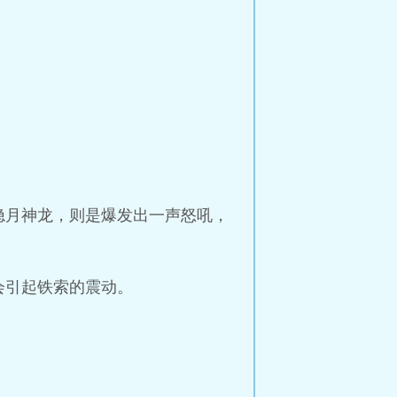
隐月神龙，则是爆发出一声怒吼，
会引起铁索的震动。
。