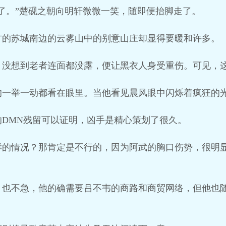
了。”楚砚之朝向明轩微微一笑，随即便抬脚走了。
方的苏城南边的云雾山中的别意山庄却显得要暖和许多。
，没想到老者连面都没露，便让黑衣人身受重伤。可见，
的一举一动都看在眼里。当他看见晨风眼中闪烁着疯狂的
DMN残留可以证明，凶手是精心策划了很久。
样的情况？那肯定是不行的，因为阿武的胸口伤势，很明
月也不急，他的确需要吕不韦的商路和商贸网络，但他也