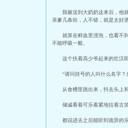
我被送到大奶奶这来后，他
亲爹几条街，人不错，就是太好
就算在鲜血里浸泡，也看不
不能呼吸一般。
这个扶着高少爷起来的壮汉
“请问挂号的人叫什么名字？
从食槽里跳出来，抖去头上
储诚看着可乐着紧地拉着古
都说进去之后能听到诡异的