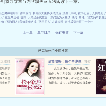
否则将导致章节内容缺失及无法阅读下一章。
暗恋男神结婚后
雾中观花
和偏执大佬协议结婚后
燃蛊
[原神] 被偷心后，人偶黑化
同人] 重生马红俊
暖阳
大师姐杀疯三界，宗门沦为火葬场
战传
拜托！我真的不想喜
主角
[西游同人] 我娘是猪八戒
[网王同人] 古典浪漫
穿越后我养歪了一个娃
上一章
章节目录
保存书签
下一章
已完结热门小说推荐
雪之维维
甜妻攻略：捡个帝少做
朴君
老公
情洁癖的
此生遇见你，赠我千般欢喜。
到异世大
凌少，对于开学第一天就被叶皎皎
遇了即墨
封为男神这件事，请问您怎么看？
西应有尽
有眼光。凌少，对于叶皎皎日常傻
古代开铺
撩这件事，请问您怎么看？有想
拥有了爱
法。凌少奏凯，挡着看我老婆了！
着身边的
叶皎皎男神，你知道...
.