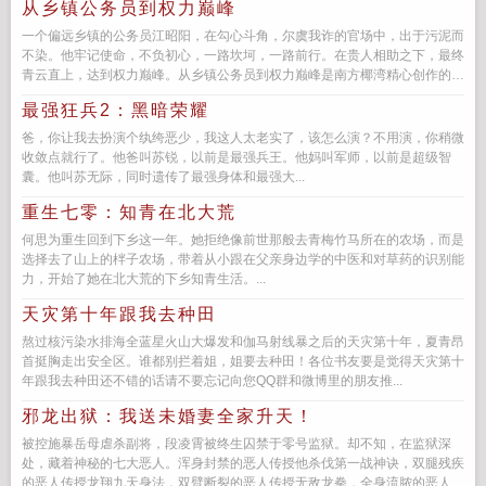
从乡镇公务员到权力巅峰
一个偏远乡镇的公务员江昭阳，在勾心斗角，尔虞我诈的官场中，出于污泥而
不染。他牢记使命，不负初心，一路坎坷，一路前行。在贵人相助之下，最终
青云直上，达到权力巅峰。从乡镇公务员到权力巅峰是南方椰湾精心创作的青
春都市小说，影...
最强狂兵2：黑暗荣耀
爸，你让我去扮演个纨绔恶少，我这人太老实了，该怎么演？不用演，你稍微
收敛点就行了。他爸叫苏锐，以前是最强兵王。他妈叫军师，以前是超级智
囊。他叫苏无际，同时遗传了最强身体和最强大...
重生七零：知青在北大荒
何思为重生回到下乡这一年。她拒绝像前世那般去青梅竹马所在的农场，而是
选择去了山上的柈子农场，带着从小跟在父亲身边学的中医和对草药的识别能
力，开始了她在北大荒的下乡知青生活。...
天灾第十年跟我去种田
熬过核污染水排海全蓝星火山大爆发和伽马射线暴之后的天灾第十年，夏青昂
首挺胸走出安全区。谁都别拦着姐，姐要去种田！各位书友要是觉得天灾第十
年跟我去种田还不错的话请不要忘记向您QQ群和微博里的朋友推...
邪龙出狱：我送未婚妻全家升天！
被控施暴岳母虐杀副将，段凌霄被终生囚禁于零号监狱。却不知，在监狱深
处，藏着神秘的七大恶人。浑身封禁的恶人传授他杀伐第一战神诀，双腿残疾
的恶人传授龙翔九天身法，双臂断裂的恶人传授无敌龙拳，全身流脓的恶人传