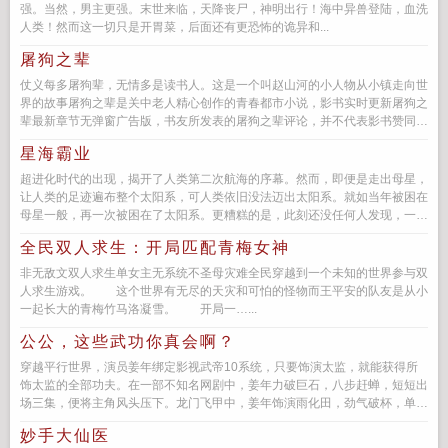
强。当然，男主更强。末世来临，天降丧尸，神明出行！海中异兽登陆，血洗
人类！然而这一切只是开胃菜，后面还有更恐怖的诡异和...
屠狗之辈
仗义每多屠狗辈，无情多是读书人。这是一个叫赵山河的小人物从小镇走向世
界的故事屠狗之辈是关中老人精心创作的青春都市小说，影书实时更新屠狗之
辈最新章节无弹窗广告版，书友所发表的屠狗之辈评论，并不代表影书赞同或
者支持屠狗之辈读者的...
星海霸业
超进化时代的出现，揭开了人类第二次航海的序幕。然而，即便是走出母星，
让人类的足迹遍布整个太阳系，可人类依旧没法迈出太阳系。就如当年被困在
母星一般，再一次被困在了太阳系。更糟糕的是，此刻还没任何人发现，一支
名为克莱因族的星际文明舰队正...
全民双人求生：开局匹配青梅女神
非无敌文双人求生单女主无系统不圣母灾难全民穿越到一个未知的世界参与双
人求生游戏。 这个世界有无尽的天灾和可怕的怪物而王平安的队友是从小
一起长大的青梅竹马洛凝雪。 开局一…...
公公，这些武功你真会啊？
穿越平行世界，演员姜年绑定影视武帝10系统，只要饰演太监，就能获得所
饰太监的全部功夫。在一部不知名网剧中，姜年力破巨石，八步赶蝉，短短出
场三集，便将主角风头压下。龙门飞甲中，姜年饰演雨化田，劲气破杯，单手
碎剑，气质阴柔又凌然。...
妙手大仙医