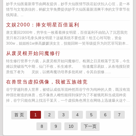
妙手大仙医最新章节由网友提供，妙手大仙医情节跌宕起伏扣人心弦，是一本
情节与文笔俱佳的，蚂蚁文学免费提供妙手大仙医最新清爽干净的文字章节在
线阅读。...
文娱2000：捧女明星百倍返利
唐文重回2000年，穷学生一枚看着捧女明星，百倍返利不由陷入了沉思我兜
里只有21块5毛拿头捧女明星？这破系统不要也罢！给王心玲写歌，资金
300w，姐姐粉1w捧高媛媛演女主，技能回眸一笑等级提升为刘艺菲写剧本...
从废灵根开始问魔修行
转生修行世界十六载，从废灵根开始问魔修行。检测之日灵根落于五等，今生
难以突破练气中期，仙门不收，长生难求。 恰逢魔宗易奴，从各地搜刮资
质低下者为 灵奴，以燃寿魔功培养多批耗材，令其自损修…...
在兽世当虚拟偶像，我被五族雄竞
谷宁穿越到兽人世界，被错认成低等混种然而谷宁作为纯种的人类，既没有混
种强壮耐造的体质，也不像兽人雌性能得到保护为了不被饿死和当成混种卖
掉，谷宁只能在网上找活干某天，一个虚拟角色博主在网络上迅速爆火这个博
主发布的每个视频，都是同一...
首 页
1
2
3
4
5
6
7
8
9
10
下一页