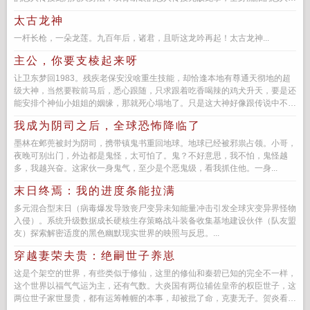
授最强医术…...
太古龙神
一杆长枪，一朵龙莲。九百年后，诸君，且听这龙吟再起！太古龙神...
主公，你要支棱起来呀
让卫东梦回1983。残疾老保安没啥重生技能，却恰逢本地有尊通天彻地的超
级大神，当然要鞍前马后，悉心跟随，只求跟着吃香喝辣的鸡犬升天，要是还
能安排个神仙小姐姐的姻缘，那就死心塌地了。只是这大神好像跟传说中不太
一样。您要支棱起...
我成为阴司之后，全球恐怖降临了
墨林在邺蔸被封为阴司，携带镇鬼书重回地球。地球已经被邪祟占领。小哥，
夜晚可别出门，外边都是鬼怪，太可怕了。鬼？不好意思，我不怕，鬼怪越
多，我越兴奋。这家伙一身鬼气，至少是个恶鬼级，看我抓住他。一身...
末日终焉：我的进度条能拉满
多元混合型末日（病毒爆发导致丧尸变异未知能量冲击引发全球灾变异界怪物
入侵）。系统升级数据成长硬核生存策略战斗装备收集基地建设伙伴（队友盟
友）探索解密适度的黑色幽默现实世界的映照与反思。...
穿越妻荣夫贵：绝嗣世子养崽
这是个架空的世界，有些类似于修仙，这里的修仙和秦碧已知的完全不一样，
这个世界以福气气运为主，还有气数。大炎国有两位辅佐皇帝的权臣世子，这
两位世子家世显贵，都有运筹帷幄的本事，却被批了命，克妻无子。贺炎看向