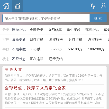
搜 索
分类：
网游小说
全部分类
玄幻修真
重生穿越
都市小说
军
排序：
最新更新
日排行榜
周排行榜
月排行榜
总排行榜
字数：
不限字数
30万以下
30-50万
50-100万
100-200万
状态：
不限状态
正在连载
已经完结
星辰大道
我看星空很大，星空看我也很大。这是宇宙，我的宇宙！2200年的一天，当
陨石砸落，科技终结，武道开始。我于废墟走出，指点星空！...
全球贬值，我穿回来后带飞全家！
给你十块钱，离开我儿子！沈慈您没事吧？！沈慈兢兢业业熬到退休，却不想
意外带着退休工资卡重生回到自己20岁的时候。她发现这个世界疯了，全球
物价贬值了一万倍！两块钱就可以买到最新款顶配的苹果手机珑城市中心的大
平层不过几千块几万...