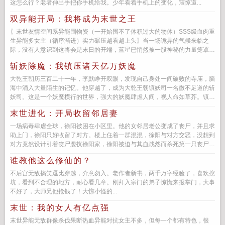
这怎么行？老者伸出手把你手机给我。少年看着手机上的变化，震惊道...
双异能开局：我将成为末世之王
〖末世友情空间系异能囤物资（一开始囤不了体积过大的物体）SSS级血肉重
生异能多女主（循序渐进）实力碾压越看越上头〗当一场诡异的气候来临之
际，没有人意识到这将会是末日的开端，蓝星已悄然被一股神秘的力量笼罩侵
蚀！粮食短缺，...
斩妖除魔：我镇压诸天亿万妖魔
大乾王朝历三百二十一年，李默睁开双眼，发现自己身处一间破败的寺庙，脑
海中涌入大量陌生的记忆。他穿越了，成为大乾王朝镇妖司一名微不足道的斩
妖司。这是一个妖魔横行的世界，强大的妖魔肆虐人间，视人命如草芥。镇妖
司作为专门对抗妖魔的官方机构...
末世进化：开局收留邻居妻
一场病毒肆虐全球，徐阳被困在小区里。他的女邻居老公变成了丧尸，并且求
助上门，徐阳只好收留了对方。楼上住着一群混混，徐阳与对方交恶，没想到
对方竟然设计引着丧尸袭扰徐阳家，徐阳被迫与其血战然而杀死第一只丧尸
后，他惊奇发现觉醒了...
谁教他这么修仙的？
不后宫无敌搞笑逗比穿越，介意勿入。老作者新书，两千万字经验了，喜欢挖
坑，看到不合理的地方，耐心看几章。刚拜入宗门的弟子惊慌来报掌门，大事
不好了，大师兄他抢钱了！大惊小怪的...
末世：我的女人有亿点强
末世异能无敌群像杀伐果断热血异能对抗女主不多，但每一个都有特色，很