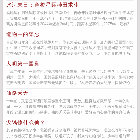
秦碧眼眸一...
冰河末日：穿梭星际种田求生
易晓星在测试星际穿梭技术时不幸牺牲，再睁开眼睛时却发现自己重生于冰河
天灾爆发前的一年（2042年），此时距离流浪蓝星计划启动还有1年时间，距
离方舟号空间站事件2044年还有2年时间，距离木星事件（2075年）还有33
年时间而...
造物主的禁忌
目前刚出评分，还在持续飙升中。你以为活在现实？错！全人类都是巨型AI的
缸中脑！宇宙数据崩坏，规则混乱飞碟入侵？是外星人还是隔壁崩溃的代码宇
宙在吞噬我们？十殿阎王？不过是权限更高的数据管理员！变异异能者？系统
BUG催生的病...
大明第一国舅
洪武二年春，一青年牵驴扶棺来到了新丰里。朱元璋成了我姐夫？那我就是大
明第一国舅！大明第一国舅是黑胖的老鼠精心创作的历史穿越小说，影书实时
更新大明第一国舅最新章节无弹窗广告版，书友所发表的大明第一国舅评论，
并不代表影书赞同或者支持...
仙路夭夭
十年前，政变狂风骤雨般席卷整个王朝，无数忠臣良被屠戮殆尽。十年的时
间，一位乱世遗孤与野兽为伴，与风霜雨雪为伍。十年后，为再次躲避追杀他
开始了漫长的修行与探索。仙路夭夭是瑞幸咖啡爱好者精心创作的修真仙侠小
说，影书实时更新...
没钱修什么仙？
老者你想报仇？少年我被强者反复侮辱，被师尊视为垃圾，我怎么可能不想报
仇？老者摸了摸少年的脑袋，叹道好孩子，我来传功给你吧。少年惊道前辈！