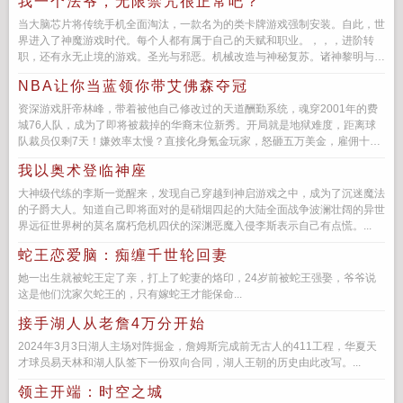
我一个法爷，无限禁咒很正常吧？
当大脑芯片将传统手机全面淘汰，一款名为的类卡牌游戏强制安装。自此，世
界进入了神魔游戏时代。每个人都有属于自己的天赋和职业。，，，进阶转
职，还有永无止境的游戏。圣光与邪恶。机械改造与神秘复苏。诸神黎明与深
渊凝聚。王歌就职了所有人...
NBA让你当蓝领你带艾佛森夺冠
资深游戏肝帝林峰，带着被他自己修改过的天道酬勤系统，魂穿2001年的费
城76人队，成为了即将被裁掉的华裔末位新秀。开局就是地狱难度，距离球
队裁员仅剩7天！嫌效率太慢？直接化身氪金玩家，怒砸五万美金，雇佣十名
壮汉当陪练幸好，被他意...
我以奥术登临神座
大神级代练的李斯一觉醒来，发现自己穿越到神启游戏之中，成为了沉迷魔法
的子爵大人。知道自己即将面对的是硝烟四起的大陆全面战争波澜壮阔的异世
界远征世界树的莫名腐朽危机四伏的深渊恶魔入侵李斯表示自己有点慌。...
蛇王恋爱脑：痴缠千世轮回妻
她一出生就被蛇王定了亲，打上了蛇妻的烙印，24岁前被蛇王强娶，爷爷说
这是他们沈家欠蛇王的，只有嫁蛇王才能保命...
接手湖人从老詹4万分开始
2024年3月3日湖人主场对阵掘金，詹姆斯完成前无古人的411工程，华夏天
才球员易天林和湖人队签下一份双向合同，湖人王朝的历史由此改写。...
领主开端：时空之城