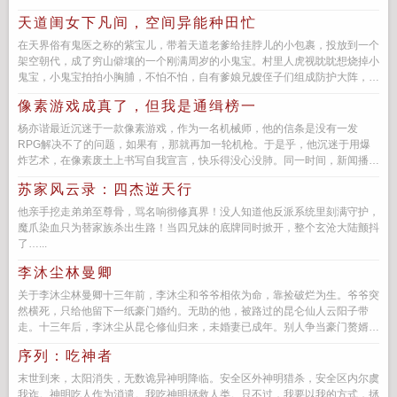
异…...
天道闺女下凡间，空间异能种田忙
在天界俗有鬼医之称的紫宝儿，带着天道老爹给挂脖儿的小包裹，投放到一个
架空朝代，成了穷山僻壤的一个刚满周岁的小鬼宝。村里人虎视眈眈想烧掉小
鬼宝，小鬼宝拍拍小胸脯，不怕不怕，自有爹娘兄嫂侄子们组成防护大阵，来
一个拍一个，来两个拍一双...
像素游戏成真了，但我是通缉榜一
杨亦谐最近沉迷于一款像素游戏，作为一名机械师，他的信条是没有一发
RPG解决不了的问题，如果有，那就再加一轮机枪。于是乎，他沉迷于用爆
炸艺术，在像素废土上书写自我宣言，快乐得没心没肺。同一时间，新闻播报
着其它玩家回归的泣诉，血泪...
苏家风云录：四杰逆天行
他亲手挖走弟弟至尊骨，骂名响彻修真界！没人知道他反派系统里刻满守护，
魔爪染血只为替家族杀出生路！当四兄妹的底牌同时掀开，整个玄沧大陆颤抖
了…...
李沐尘林曼卿
关于李沐尘林曼卿十三年前，李沐尘和爷爷相依为命，靠捡破烂为生。爷爷突
然横死，只给他留下一纸豪门婚约。无助的他，被路过的昆仑仙人云阳子带
走。十三年后，李沐尘从昆仑修仙归来，未婚妻已成年。别人争当豪门赘婿，
李沐尘下山的第一件事，却是去...
序列：吃神者
末世到来，太阳消失，无数诡异神明降临。安全区外神明猎杀，安全区内尔虞
我诈。神明吃人作为消遣。我吃神明拯救人类。只不过，我要以我的方式，拯