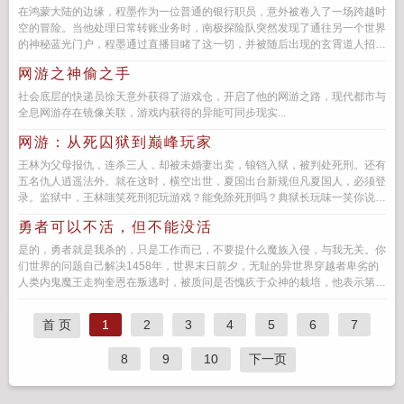
在鸿蒙大陆的边缘，程墨作为一位普通的银行职员，意外被卷入了一场跨越时
空的冒险。当他处理日常转账业务时，南极探险队突然发现了通往另一个世界
的神秘蓝光门户，程墨通过直播目睹了这一切，并被随后出现的玄霄道人招募
为考核官，负责监督领主们的立...
网游之神偷之手
社会底层的快递员徐天意外获得了游戏仓，开启了他的网游之路，现代都市与
全息网游存在镜像关联，游戏内获得的异能可同步现实...
网游：从死囚狱到巅峰玩家
王林为父母报仇，连杀三人，却被未婚妻出卖，锒铛入狱，被判处死刑。还有
五名仇人逍遥法外。就在这时，横空出世，夏国出台新规但凡夏国人，必须登
录。监狱中，王林嗤笑死刑犯玩游戏？能免除死刑吗？典狱长玩味一笑你说
呢？...
勇者可以不活，但不能没活
是的，勇者就是我杀的，只是工作而已，不要提什么魔族入侵，与我无关。你
们世界的问题自己解决1458年，世界末日前夕，无耻的异世界穿越者卑劣的
人类内鬼魔王走狗奎恩在叛逃时，被质问是否愧疚于众神的栽培，他表示第一
世界...
首 页
1
2
3
4
5
6
7
8
9
10
下一页