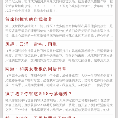
第二纪元后，地球成为银河系内最大的科技垃圾场。拾荒者披风猎猎作响，程
乞站在垃圾山顶端。！！—！！—！—！五万亿吨科技垃圾中。少年将一件件
垃圾合成专属神器，从微末中崛起！...
首席指挥官的自我修养
第三次世界大战摧毁了一切，抹灭了太多的生命和希望在异国他乡的战士，是
否应该坚守最后的理想和信仰？看着远处的姑娘们欢声笑语的为未来送上祝
福，战士心底里的一丝犹豫被彻底的抛开或许死亡永远无法避免，但心中的希
望和信仰，绝不应该抹灭（少钱老...
风起，云涌，雷鸣，雨重
（网游国战战争神兽龙族召唤多兵种军团打斗）风起幽冥卷暗沙，云涌天际掩
残霞。雷鸣九霄惊鬼神，雨重千钧洗血花。在遥远的未来，地球历经了三次毁
灭性的世界大战，文明的辉煌与废墟交织成一幅幅悲壮的画卷。城市沦为废
墟，自然生态遭...
网游：和美女老板的同居日常
（不完全龙傲天，前期会吃瘪，但小瘪，成长养成流）人这一生能够多倒霉？
又能够多幸运？咖啡厅里，坐在我对面明眸善睐的少女，笑吟吟道你想不想变
成一个高手，从此摆脱束缚，叱咤江湖？我点点头。从此以后，一位高手横空
出世！...
疯了吧？你管这叫58号落选秀？
林风穿越到平行世界的NBA选秀现场，开局绑定篮球之神签到系统！在选秀
大会上签到，直接获得SSS级乔丹神级天赋！从此，他开启了横扫联盟的无敌
之路。三分线外，他比库里更准内线强攻，他比奥尼尔更霸道防守端，他让对
手闻风丧胆。詹姆斯...