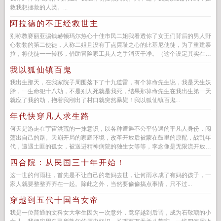
救我想拯救的人类。...
阿拉德的不正经救世主
别称教赛丽亚骗钱赫顿玛尔热心十佳市民二姐我看透你了女王们背后的男人野
心勃勃的第二使徒，人称二姐且没有丁点廉耻之心的比基尼使徒，为了重建泰
拉，将使徒一一转移，借助冒险家工具人之手消灭干净。（这个设定其实在如
今的起源...
我以狐仙镇百鬼
我出生那天，在我家院子周围落下了十九道雷，有个算命先生说，我是天生妖
胎，一生命犯十八劫，不是别人死就是我死，结果那算命先生在我出生第一天
就应了我的劫，抱着我刚出了村口就突然暴毙！我以狐仙镇百鬼...
年代快穿凡人求生路
何天是游走在宇宙洪荒的一抹意识，以各种遭遇不公平待遇的平凡人身份，闯
荡出自己的路。天崩开局的家庭环境，改革开放后被蒙在鼓里的原配，战乱年
代，遭遇土匪的孤女，被送进精神病院的独生女等等，李念像是无限流开放的
任意门，谁也不知道下一扇门打...
四合院：从民国三十年开始！
这一世的何雨柱，首先是不让自己的老妈去世，让何雨水成了有妈的孩子，一
家人就要整整齐齐在一起。除此之外，当然要偷偷搞点事情，只不过...
穿越到五代十国当女帝
我是一位普通的文科女大学生因为一次意外，竟穿越到后晋，成为石敬瑭的小