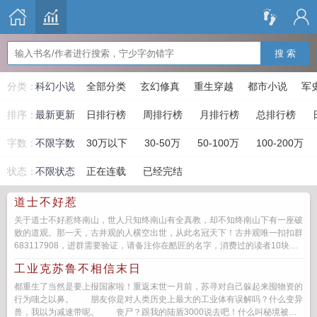
搜 索
分类：
科幻小说
全部分类
玄幻修真
重生穿越
都市小说
军
排序：
最新更新
日排行榜
周排行榜
月排行榜
总排行榜
字数：
不限字数
30万以下
30-50万
50-100万
100-200万
状态：
不限状态
正在连载
已经完结
道士不好惹
关于道士不好惹终南山，世人只知终南山有全真教，却不知终南山下有一座破
败的道观。那一天，古井观的人横空出世，从此名冠天下！古井观唯一扣扣群
683117908，进群需要验证，请备注你在酷匠的名字，消费过的读者10块就
可以申...
工业克苏鲁不相信末日
都重生了当然是要上报国家啦！重返末世一月前，苏寻对自己躲起来囤物资的
行为嗤之以鼻。 朋友你是对人类历史上最大的工业体有误解吗？什么变异
兽，我以为减速带呢。 丧尸？跟我的陆盾3000说去吧！什么叫秘境被