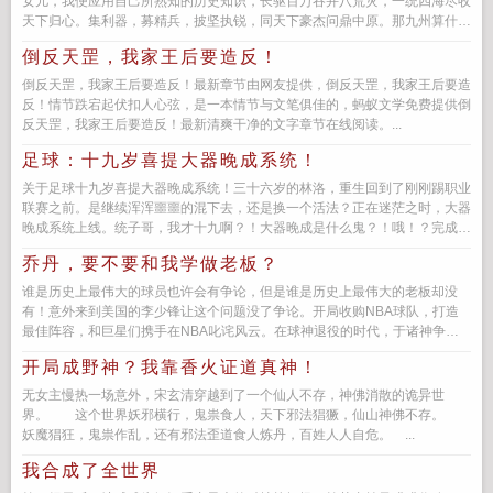
女儿，我便应用自己所熟知的历史知识，长驱百万吞并八荒灾，一统四海尽收
天下归心。集利器，募精兵，披坚执锐，同天下豪杰问鼎中原。那九州算什么
我要打下一片大大的疆土，凡...
倒反天罡，我家王后要造反！
倒反天罡，我家王后要造反！最新章节由网友提供，倒反天罡，我家王后要造
反！情节跌宕起伏扣人心弦，是一本情节与文笔俱佳的，蚂蚁文学免费提供倒
反天罡，我家王后要造反！最新清爽干净的文字章节在线阅读。...
足球：十九岁喜提大器晚成系统！
关于足球十九岁喜提大器晚成系统！三十六岁的林洛，重生回到了刚刚踢职业
联赛之前。是继续浑浑噩噩的混下去，还是换一个活法？正在迷茫之时，大器
晚成系统上线。统子哥，我才十九啊？！大器晚成是什么鬼？！哦！？完成老
将的训练指标，...
乔丹，要不要和我学做老板？
谁是历史上最伟大的球员也许会有争论，但是谁是历史上最伟大的老板却没
有！意外来到美国的李少锋让这个问题没了争论。开局收购NBA球队，打造
最佳阵容，和巨星们携手在NBA叱诧风云。在球神退役的时代，于诸神争霸
时代独领风骚，肆意勾画着曾经耳...
开局成野神？我靠香火证道真神！
无女主慢热一场意外，宋玄清穿越到了一个仙人不存，神佛消散的诡异世
界。 这个世界妖邪横行，鬼祟食人，天下邪法猖獗，仙山神佛不存。
妖魔猖狂，鬼祟作乱，还有邪法歪道食人炼丹，百姓人人自危。 ...
我合成了全世界