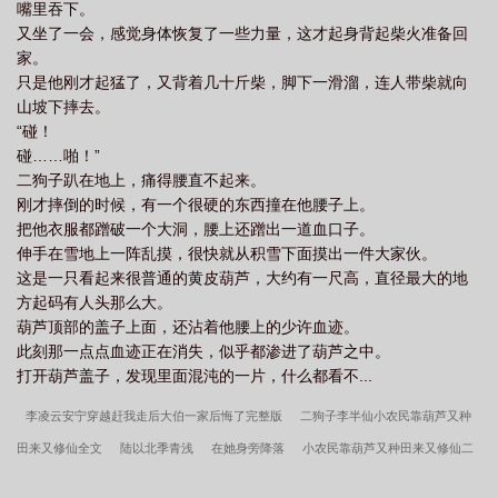
嘴里吞下。
又坐了一会，感觉身体恢复了一些力量，这才起身背起柴火准备回
家。
只是他刚才起猛了，又背着几十斤柴，脚下一滑溜，连人带柴就向
山坡下摔去。
“碰！
碰……啪！”
二狗子趴在地上，痛得腰直不起来。
刚才摔倒的时候，有一个很硬的东西撞在他腰子上。
把他衣服都蹭破一个大洞，腰上还蹭出一道血口子。
伸手在雪地上一阵乱摸，很快就从积雪下面摸出一件大家伙。
这是一只看起来很普通的黄皮葫芦，大约有一尺高，直径最大的地
方起码有人头那么大。
葫芦顶部的盖子上面，还沾着他腰上的少许血迹。
此刻那一点点血迹正在消失，似乎都渗进了葫芦之中。
打开葫芦盖子，发现里面混沌的一片，什么都看不...
李凌云安宁穿越赶我走后大伯一家后悔了完整版
二狗子李半仙小农民靠葫芦又种
田来又修仙全文
陆以北季青浅
在她身旁降落
小农民靠葫芦又种田来又修仙二
狗子李半仙结局
凡人仙葫二狗子李半仙结局
陆以北季青浅失恋后发现好兄弟是清