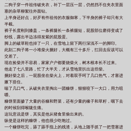
二狗子穿一件祖传破夹衣，补丁一层压一层，仍然挡不住夹衣里面
塞的杂草柳絮往外面钻。
上半身还好点，好歹有件祖传的衣服御寒，下半身的裤子却只有大
半截。
裤子长度刚到膝盖，一条裤腿长一条裤腿短，屁股部位磨得变成了
纱线，露出半边冻得发紫的屁股蛋。
脚上的破草鞋也掉了一只，在雪地上留下两行深浅不一的脚印。
此刻二狗子将一小堆柴火捆好，大概有三十多斤，扛回去应该可以
交差了。
现在捡柴并不容易，家家户户都要烧柴火，树木根本长不过来。
他走了七八里路，忙了大半天，才从雪地里扒出这些柴。
捆好柴之后，一屁股坐在柴火上，对着双手呵了几口热气，才塞进
腋下捂住。
喘了几口气，从破夹衣里掏出一团糠饼，狠狠咬下一大口，用力咀
嚼。
糠饼里面掺了大量的谷糠和野菜，还有少量的橡子和草籽，咽下去
的时候刮得喉咙生痛。
这玩意说是饼，其实是他从猪食里偷出来的。
纵使是这样的糠饼，他也很少吃饱过。
一个糠饼吃完，舔了舔手指上的残渣，从地上随手抓了一把雪塞进