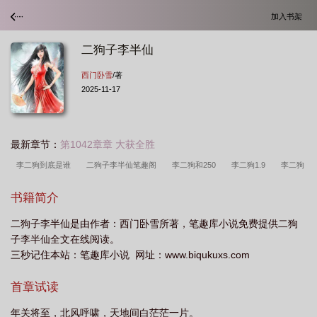
加入书架
二狗子李半仙
西门卧雪
/著
2025-11-17
最新章节：
第1042章章 大获全胜
李二狗到底是谁
二狗子李半仙笔趣阁
李二狗和250
李二狗1.9
李二狗
车
二狗子李半仙最新章节更新
主播李二狗
李二狗是什么
李二狗是谁
书籍简介
呀
男主叫李二狗子的
李二狗身份
李二狗李二
李二狗 抖音
李二
二狗子李半仙是由作者：西门卧雪所著，笔趣库小说免费提供二狗
狗
二狗子和狗蛋和半仙
二狗子李半仙免费阅读
李二狗啥意思
子李半仙全文在线阅读。
三秒记住本站：笔趣库小说 网址：www.biqukuxs.com
首章试读
年关将至，北风呼啸，天地间白茫茫一片。