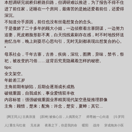
本想调研完就桥归桥路归路，但调研难以推进，为了报告不得不住
进了前任家，还睡在一个房间，最痛苦的是她还爱着前任，还爱得
深沉。
不知道分手原因，前任也没有丝毫想复合的念头。
于是傲娇了二十多年的顾大小姐，一边侦察着古寨阴谋，一边努力
追妻，死皮赖脸形影不离，白天找线索刷存在感，时不时地投怀送
抱忆当年，晚上则耍尽心思勾引，无时无刻都表现出想复合的心。
*
母系社会，千年古寨，古兽，疾病，深坑，图腾，异味，禁书，祭
祀，被改变的习俗……这背后究竟隐藏着怎样的秘密。
tips:
全文架空。
年龄差三岁
主角前期有缺陷，后期会逐渐成长成熟
破镜重圆，自我成长，事业爱情双丰收
内容标签：强强破镜重圆业界精英现代架空悬疑推理群像
主角：顾惜，楚来；配角：许念，楚安，夏蝉；其它...
[网王同人] 古典浪漫
[原神] 被偷心后，人偶黑化了
师尊她一心向道
[斗罗同
人] 重生马红俊
无名诔
夜幕之下，你是我的命
暖阳
战传
穿成炮灰小医