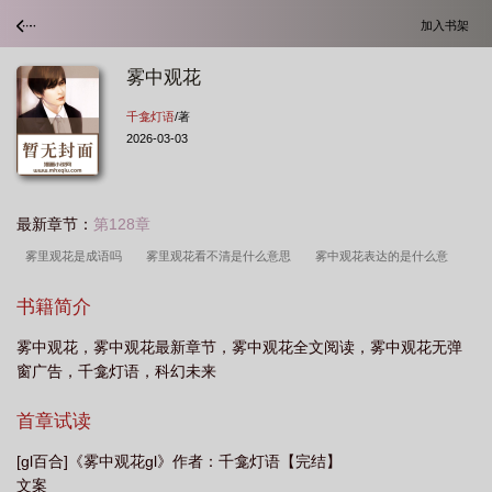
加入书架
雾中观花
千龛灯语
/著
2026-03-03
最新章节：
第128章
雾里观花是成语吗
雾里观花看不清是什么意思
雾中观花表达的是什么意
思
雾中花诗词
雾中观花_千龛灯语
雾中观花是什么意思
雾里观花是什
书籍简介
么生肖
歌曲雾中看花
雾里观花是啥意思
嗯播放雾里看花
雾里看花水中
雾中观花，雾中观花最新章节，雾中观花全文阅读，雾中观花无弹
望月啥意思
雾里看花水中月
雾中赏花感悟
雾中观花Gl
雾中观花千龛灯
窗广告，千龛灯语，科幻未来
语
雾里观花
雾中花图片
雾中观花作者千龛灯语
首章试读
[gl百合]《雾中观花gl》作者：千龛灯语【完结】
文案