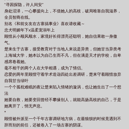
“寻因探隐，许人间安”
身处沼泽，一心攀援向上，不借她人的高枝，破局唯靠自我滋养，
全员智商在线。
别名《和前女友在古寨搞事业》喜欢请收藏～
忠犬明媚年下x温柔宠溺年上
顾惜从小顺风顺水，家境好长得漂亮还聪明，她自信果敢一身傲
气。
楚来生于古寨，接受教育对于当地人来说是异类，但她甘当异类考
上海城大学，她本以为自己生而不凡，但在满是天才的学校，自卑
感席卷着她。
毫不相干的两个人在大学相遇，成为了情侣。
恋爱的两年里顾惜守着学术造诣四处出差调研，楚来守着顾惜放弃
自我甘当绿叶
一个个孤枕难眠的夜让楚来陷入情绪的漩涡，也让她生出了一个想
法
她要自救，她要变回曾经不攀缘别人，就能高扬高枝的自己，于是
她离开了，悄无声息。
*
顾惜被外派至一个千年古寨调研地方病，在最狼狈的时候竟遇到不
辞而别的前任，还被卷入了一场古寨的阴谋。