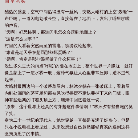
首章试读
酷热的盛夏，空气中闷热得没有一丝风，突然大峪村的上空“轰隆”一
声巨响，一道闪电划破长空，直接落在了地面上，发出了噼里啪啦
的声音。
"天啊！好恐怖啊，那道闪电怎么会落到地面上？"
“这是怎么回事？"
村里的人看着突然而至的雷电，纷纷议论起来。
"难道是老天爷在惩罚那些坏蛋吗？"
"是啊，肯定是那些混蛋做了什么坏事！"
没过多久豆大的雨点“哗啦”的砸在地面上，整个世界一片朦胧，就好
像是蒙上了一层水雾一般，这种气氛让人心里非常压抑，透不过气
起来。
大峪村最西边的一个破茅草屋内，林沐夕躺在一张破床上，看着屋
内到处漏雨的茅草屋和那被风吹得摇摆不定快要掉下来的门板，眼
神有些迷离的盯着头顶上方，脑海中回忆着这一切。
"原来，这个世界上还真的有穿越这件事情啊！"林沐夕有些自嘲的笑
了笑。
身为二十一世纪的现代人，她对穿越一直都是充满了好奇心，但是
只在小说电视上看见过，从来没想过自己竟然能够真实的遇到这样
匪夷所思了的事情。