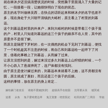
就在林沐夕还没搞清楚状况的时候，突然脑子里面涌入了大量的记
忆，一段接着一段，让她很快明白了现在的状态。
原主的名字叫做林吴西，念快点的话听起来和林沐夕的名字也差不
多，现在身处于大川朝平清镇的大峪村，原主看上了村里的刘暮
远。
这个刘暮远是村里的外来户，来到大峪村的时候是带着三个孩子落
的户，村里人只知道刘暮远的这三个孩子的娘亲不在人世，其中的
原委并不是很了解。
而原主是隔壁下罗村的，在一次偶然的机会下见到了刘暮远，便找
了一个时机趁其不注意的时候，将自己和刘暮远给一起绊下了河
里，借着此事赖上了刘暮远，从而嫁了过来。
让原主没想到的是，嫁过来没过多久刘暮远上山狩猎的时候，一个
不小心跌入了悬崖摔死了，连尸体都没有找到。
由于原主是使计嫁过来的，刘暮远本来就看不上她，这不房都没有
圆，原主就成了寡妇，而且还是三个孩子的后娘。
这样的事情，放在原主的身上肯定...
嫁给豪门老攻后
谁能不爱她[快穿]
超级高手在校园
沈哥要从良
墟冥戒
追逐
从鱼
兔子爱啃窝边草
鬼王宠妻：绝世医妃
松田的酒厂二周目
学姐
猛如虎
[娱乐圈]站姐追星指南
我是阴间快递员
迷津蝴蝶
魂武时代
以身相