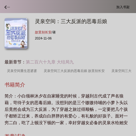
加入书架
灵泉空间：三大反派的恶毒后娘
故里别长安
/著
2024-11-06
最新章节：
第二百六十九章 大结局九
灵泉空间重生恶婆婆
灵泉空间三大反派的恶毒后娘 故里别长安
灵泉空间三大
反派的恶毒后娘
书籍简介
简介：小白领林沐夕在自家睡觉的时候，穿越到古代成了声名狼
藉，苛待子女的恶毒后娘。没想到的是三个嗷嗷待哺的小萝卜头以
后竟然会成为三大反派，为了穿越之旅过得顺畅，一定要把几个孩
子都矫正过来，养成白白胖胖的有爱心，有礼貌的好孩子。面对一
穷二白，吃了上顿没下顿的一家，幸好穿越女必备的灵泉水给她安
排了的，就连家里的厨房、洗手...