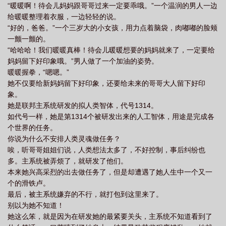
“暖暖啊！待会儿妈妈跟哥哥过来一定要乖哦。”一个温润的男人一边
给暖暖整理着衣服，一边轻轻的说。
“好的，爸爸。”一个三岁大的小女孩，用力点着脑袋，肉嘟嘟的脸颊
一颤一颤的。
“哈哈哈！我们暖暖真棒！待会儿暖暖想要的妈妈就来了，一定要给
妈妈留下好印象哦。”男人做了一个加油的姿势。
暖暖握拳，“嗯嗯。”
她不仅要给新妈妈留下好印象，还要给未来的哥哥大人留下好印
象。
她是联邦主系统研发的拟人类智体，代号1314。
如代号一样，她是第1314个被研发出来的人工智体，用途是完成各
个世界的任务。
你说为什么不安排人类灵魂做任务？
唉，听哥哥姐姐们说，人类想法太多了，不好控制，事后纠纷也
多。主系统被弄烦了，就研发了他们。
本来她兴高采烈的出去做任务了，但是却遭遇了她人生中一个又一
个的滑铁卢。
最后，被主系统嫌弃的不行，就打包到这里来了。
别以为她不知道！
她这么笨，就是因为在研发她的最紧要关头，主系统不知道看到了