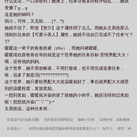
什么笑话，一口茶喷到了她身上，结果导致某些程序错乱……她就
变傻了╥﹏╥
这是她的锅吗？
弱小，可怜，又无助……(?﹏?)
她就不信了。即使【智力】这个属性弱了点儿。用她从主系统那儿
强制扒拉来的【可爱小美人】属性，她就不信自己完成不了任务?(`?
′)?
暖暖这一辈子的爸爸姓褚（zhu），而她叫褚暖暖。
暖暖现在跟爸爸在等的就是这个世界她的任务目标:苦情男配大大！
哦，还有他的妈妈。
这个世界，她不用攻略谁，不用打脸谁，也不用完成逆袭任务，
唉，说多了都是泪(???????????)
这个世界，她只要给男配大大送温暖就好了，事后就男配大大感受
到的温暖程度，发放奖励。
一想到奖励，暖暖就兴奋的搓了搓她的小肉手。她还没得到过奖励
呢！想想就兴奋(￣▽￣)~*
主系统说，这种任务简...
白莲花不好当[娱乐圈]
别叫我安倍晴明[综]
巅峰小天师
宗师护佑，咸鱼翻身
好多超人！
你所知道的最细思恐极的事情或者故事是什么？ - 知乎 ()
都市：神