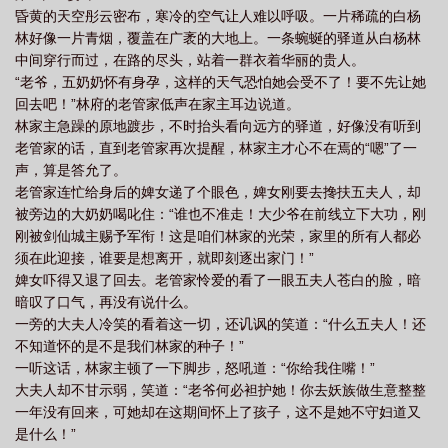
昏黄的天空彤云密布，寒冷的空气让人难以呼吸。一片稀疏的白杨
林好像一片青烟，覆盖在广袤的大地上。一条蜿蜒的驿道从白杨林
中间穿行而过，在路的尽头，站着一群衣着华丽的贵人。
“老爷，五奶奶怀有身孕，这样的天气恐怕她会受不了！要不先让她
回去吧！”林府的老管家低声在家主耳边说道。
林家主急躁的原地踱步，不时抬头看向远方的驿道，好像没有听到
老管家的话，直到老管家再次提醒，林家主才心不在焉的“嗯”了一
声，算是答允了。
老管家连忙给身后的婢女递了个眼色，婢女刚要去搀扶五夫人，却
被旁边的大奶奶喝叱住：“谁也不准走！大少爷在前线立下大功，刚
刚被剑仙城主赐予军衔！这是咱们林家的光荣，家里的所有人都必
须在此迎接，谁要是想离开，就即刻逐出家门！”
婢女吓得又退了回去。老管家怜爱的看了一眼五夫人苍白的脸，暗
暗叹了口气，再没有说什么。
一旁的大夫人冷笑的看着这一切，还讥讽的笑道：“什么五夫人！还
不知道怀的是不是我们林家的种子！”
一听这话，林家主顿了一下脚步，怒吼道：“你给我住嘴！”
大夫人却不甘示弱，笑道：“老爷何必袒护她！你去妖族做生意整整
一年没有回来，可她却在这期间怀上了孩子，这不是她不守妇道又
是什么！”