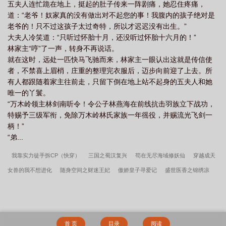
五夫人连忙跪在地上，挺起的肚子传来一阵剧痛，她忍住疼痛，
道：“老爷！奴家真的没有做出对不起您的事！我腹内的孩子绝对是
老爷的！只不过这孩子太过奇特，所以才迟迟没有出生。”
大夫人冷笑道：“只听过怀胎十月，还没听过怀胎十六月的！”
林家主“哼”了一声，转身不再说话。
就在这时，远处一匹快马飞驰而来，林家主一眼认出这就是传信使
者，不禁喜上眉梢，庄重的整理完衣服后，迈步向前迎了上去。所
有人都跟随着家主往前走，只留下倒在地上站不起身的五夫人和她
唯一的丫鬟。
“万木岭领主林剑南听令！令公子林燕海在前线抗击羽族立下战功，
特赐予三级军衔，免除万木岭林氏家族一年徭役，并赐流光飞剑一
柄！”
“弟...
我靠实力徒手拆CP（快穿）
三国之蜀汉复兴
苟在无尽海域修妖仙
穿越成天
女兽的我不想进化
随身空间之财迷王妃
傲娇皇子寻爱记
盛世医香之锦绣凉
缘
名门病娇：顾少撩你三千遍
平凡爱情的魅力
我在清朝做直播
渣男洗白指
南[快穿]
阴间直播间：封我账号？我揍你爹
花都小保安
欺负过的暴君登基了
疯人院
穿成假皇子的心机未婚妻
穿成带球跑的作死女配
军阀：从西北边陲
首 页
目录
阅读