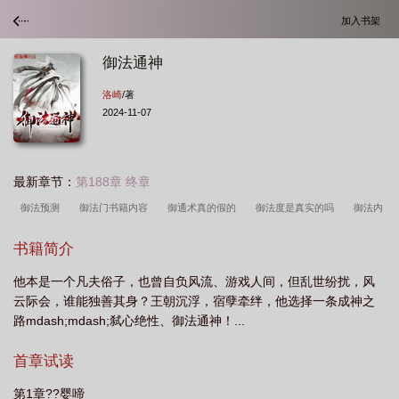
加入书架
御法通神
洛崎
/著
2024-11-07
最新章节：
第188章 终章
御法预测
御法门书籍内容
御通术真的假的
御法度是真实的吗
御法内
丹效果
御法是什么意思
御通术最厉害三个地方
御法度什么意思啊
通法
书籍简介
通神你说我迷信
美漫道法通神
御通术被国家认可吗
御法川修
御法度是
他本是一个凡夫俗子，也曾自负风流、游戏人间，但乱世纷扰，风
什么意思
人在美漫道法通神
御通是指什么意思
万法通神 老城
御法度
云际会，谁能独善其身？王朝沉浮，宿孽牵绊，他选择一条成神之
简介
通神御院
御通什么意思
御法者
御法天尊
御法川りょう
路mdash;mdash;弑心绝性、御法通神！...
か
通法通神全集免费观看
御通し是什么意思
首章试读
第1章??婴啼