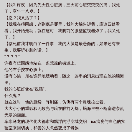
【我叫许夜，因为先天性心脏病，三天前心脏突突突的痛，我死
列有女主吗
最终序列百科
最终序列黑米饭
最终序列官网
最终序列无证
了，享年十八岁。】
之门
最终序列TXT全文
最终序列简介
最终序列by秋山执刀
最终序列上
【恩？我又活了？】
海
诡秘之主塔罗会成员最终序列
最终序列科技公司
最终秩序百度百
【我现在很困惑，这到底是哪里，我的大脑告诉我，应该四处看
看，我开始走动，就在这时，我胸前的微型监视器炸了，我又死
科
最终序列许夜
最终秩序
最终序列TXT免费
了。】
【临死前我才明白了一件事，我的大脑是最愚蠢的，如果还有来
生，我要听心脏的话。】
“？？？”
许夜有些困惑地站在一条荒凉的街道上。
他的右手按在心脏上。
没有心跳，却在诡异地蠕动着，随之一连串的消息出现在他的脑海
里。
我的心脏好像在“说话”。
什么鬼？
就在这时，他的脑袋一阵剧痛，仿佛有两个灵魂拉扯着。
大大小小的重影和无数光与暗在眼前闪烁，脑海里被不断塞进杂乱
无章的画面。
车水马龙的现代化大都市和飘浮的浮空城交织，icu病房与白色的实
验室来回切换，和善的人忽然变成了贵族……