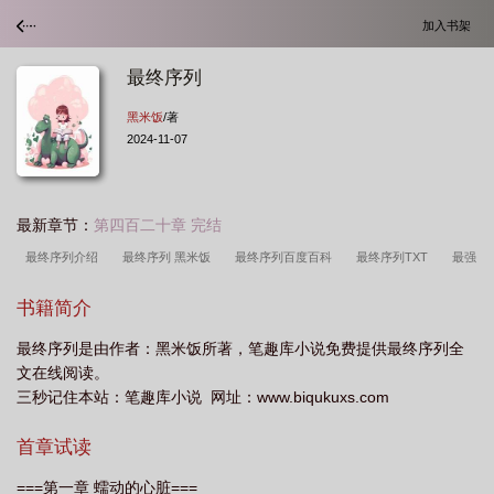
加入书架
最终序列
黑米饭
/著
2024-11-07
最新章节：
第四百二十章 完结
最终序列介绍
最终序列 黑米饭
最终序列百度百科
最终序列TXT
最强
序列0
诡秘之主弗兰克李最终序列
第一序列最终敌人
最终序列 公司
序
书籍简介
列的终值
最终序列科技
最终序列txt百度
最终序列殷晓晗
最终序列(上
最终序列是由作者：黑米饭所著，笔趣库小说免费提供最终序列全
海)科技有限公司
最终序列笔趣阁
最终序列女主是谁
诡秘之主戴里克最终
文在线阅读。
序列
最终序列科技招聘信息
最终序列 无人机
最后一个子序列的起始位
三秒记住本站：笔趣库小说 网址：www.biqukuxs.com
置
最终序列好看吗
最终序列女主
最终序列许夜百度百科
最终序列公
首章试读
司
最终序列什么时候的书
最终秩序标志
最终序列科技有限公司
最终序
列上海科技有限公司
最终序列许夜能力
最终序列为什么有两个版本
最终序
===第一章 蠕动的心脏===