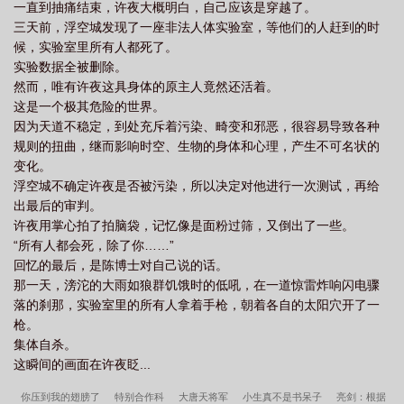
一直到抽痛结束，许夜大概明白，自己应该是穿越了。
三天前，浮空城发现了一座非法人体实验室，等他们的人赶到的时
候，实验室里所有人都死了。
实验数据全被删除。
然而，唯有许夜这具身体的原主人竟然还活着。
这是一个极其危险的世界。
因为天道不稳定，到处充斥着污染、畸变和邪恶，很容易导致各种
规则的扭曲，继而影响时空、生物的身体和心理，产生不可名状的
变化。
浮空城不确定许夜是否被污染，所以决定对他进行一次测试，再给
出最后的审判。
许夜用掌心拍了拍脑袋，记忆像是面粉过筛，又倒出了一些。
“所有人都会死，除了你……”
回忆的最后，是陈博士对自己说的话。
那一天，滂沱的大雨如狼群饥饿时的低吼，在一道惊雷炸响闪电骤
落的刹那，实验室里的所有人拿着手枪，朝着各自的太阳穴开了一
枪。
集体自杀。
这瞬间的画面在许夜眨...
你压到我的翅膀了
特别合作科
大唐天将军
小生真不是书呆子
亮剑：根据