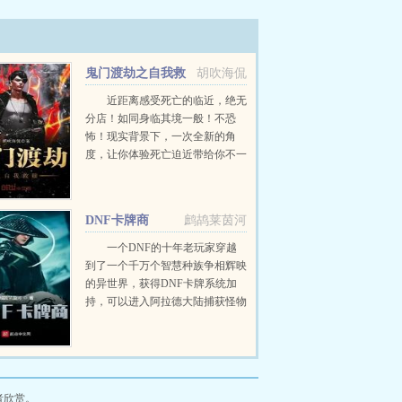
鬼门渡劫之自我救
胡吹海侃
赎
近距离感受死亡的临近，绝无
分店！如同身临其境一般！不恐
怖！现实背景下，一次全新的角
度，让你体验死亡迫近带给你不一
样的刺激！...
DNF卡牌商
鹧鸪莱茵河
一个DNF的十年老玩家穿越
到了一个千万个智慧种族争相辉映
的异世界，获得DNF卡牌系统加
持，可以进入阿拉德大陆捕获怪物
并以卡牌的形式封印。当哥布林牛
头怪石巨人等怪物被带到另一个世
界，会交织出怎样的火花？当十二
使徒在另一个世界被...
者欣赏。