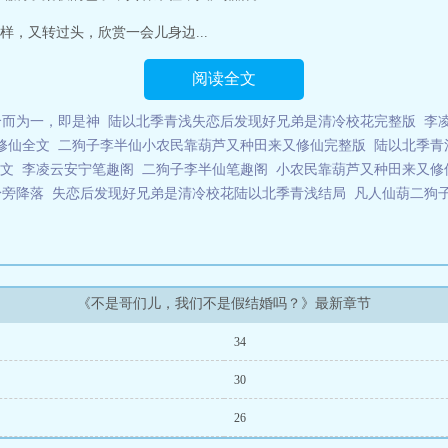
，又转过头，欣赏一会儿身边...
阅读全文
合而为一，即是神
陆以北季青浅失恋后发现好兄弟是清冷校花完整版
李
修仙全文
二狗子李半仙小农民靠葫芦又种田来又修仙完整版
陆以北季青
文
李凌云安宁笔趣阁
二狗子李半仙笔趣阁
小农民靠葫芦又种田来又修
身旁降落
失恋后发现好兄弟是清冷校花陆以北季青浅结局
凡人仙葫二狗
《不是哥们儿，我们不是假结婚吗？》最新章节
34
30
26