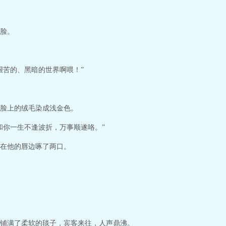
脸。
艰苦的、黑暗的世界啊喂！”
脸上的绒毛染成浅金色。
和你一生不逢波折，万事顺遂咯。”
在他的唇边啄了两口。
铺满了柔软的毯子，宾客来往，人声鼎沸。