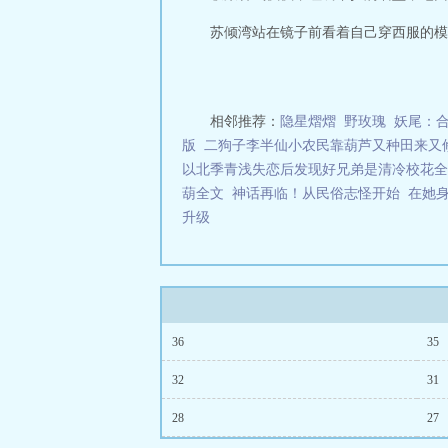
苏倾湾站在镜子前看着自己穿西服的模样
相邻推荐：
隐星熠熠
野玫瑰
妖尾：
版
二狗子李半仙小农民靠葫芦又种田来又
以北季青浅失恋后发现好兄弟是清冷校花全
葫全文
神话再临！从民俗志怪开始
在她
升级
36
35
32
31
28
27