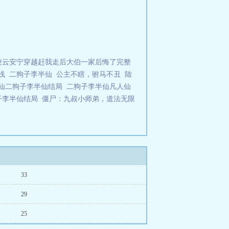
凌云安宁穿越赶我走后大伯一家后悔了完整
浅
二狗子李半仙
公主不瞎，驸马不丑
陆
仙二狗子李半仙结局
二狗子李半仙凡人仙
子李半仙结局
僵尸：九叔小师弟，道法无限
33
29
25