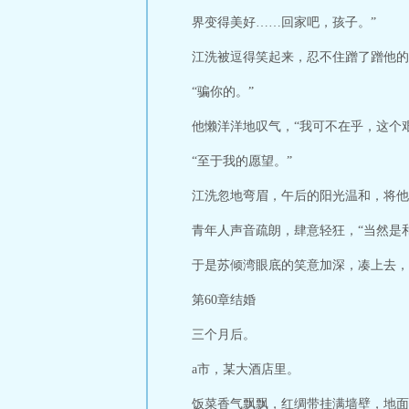
界变得美好……回家吧，孩子。”
江洗被逗得笑起来，忍不住蹭了蹭他的
“骗你的。”
他懒洋洋地叹气，“我可不在乎，这个
“至于我的愿望。”
江洗忽地弯眉，午后的阳光温和，将他
青年人声音疏朗，肆意轻狂，“当然是
于是苏倾湾眼底的笑意加深，凑上去，
第60章结婚
三个月后。
a市，某大酒店里。
饭菜香气飘飘，红绸带挂满墙壁，地面