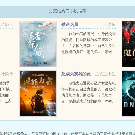
已完结热门小说推荐
君若倾言
错命为凰
不摸鱼
作为乞丐的阿照，在身份交错
的情况，阴差阳错的成了替嫁公
主，在各国的博弈中，自己的身世
也慢慢的揭开一朝失忆，一朝迷
途，命运交错，乱世之中，哪个又
能独步天下，自己究竟是执棋人，
还是别人手中的棋子，当迷雾层层
叶紫玲
想成为英雄的灵
兰陵王小生
剥开，朝局混乱，是否又能独...
能力者
她的手一
超能力者通灵者巫师女巫祭祀
不可以，
等等拥有超自然力量的人，都被称
上她的
为灵能力者。而这是一个灵能力
糯一点点
者，梦想成为英雄的故事，PS概
分分合
有通灵王幽幽白书灵能百分百滑头
底深处后
鬼之孙游戏王圣杯系列等等，具体
彼此间的
大家可以慢慢在里面找。小生的新
再...
书美剧...
有小说为转载作品，所有章节均由网友上传，转载至本站只是为了宣传本书让更多读