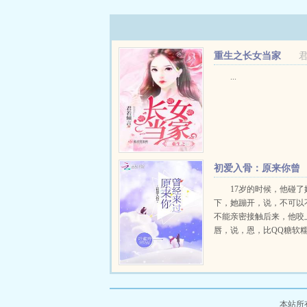
重生之长女当家
...
初爱入骨：原来你曾
经来过
17岁的时候，他碰了
下，她蹦开，说，不可以
不能亲密接触后来，他咬
唇，说，恩，比QQ糖软
命运翻云覆雨手，多少年
合，那个人始终深藏在心
来，生死关头，方才明白
真情。再携手，这一生都不会
本站所