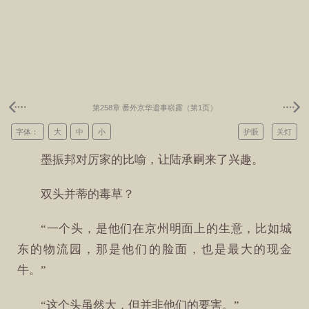
第258章 番外京华遗事崭露（第1页）
字体：
大
中
小
护眼
关灯
墨振邦对厉家的比喻，让陆承嗣来了兴趣。
双头并蒂的毒草？
“一个头，是他们在京州明面上的生意，比如城
东的物流园，那是他们的脸面，也是最大的现金
牛。”
“这个头虽然大，但并非他们的要害。”