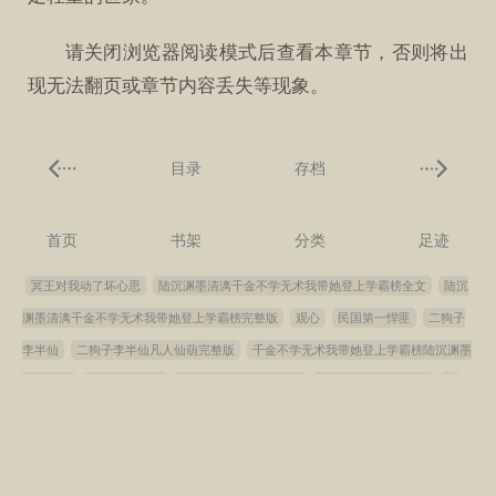
请关闭浏览器阅读模式后查看本章节，否则将出
现无法翻页或章节内容丢失等现象。
目录
存档
首页
书架
分类
足迹
冥王对我动了坏心思
陆沉渊墨清漓千金不学无术我带她登上学霸榜全文
陆沉
渊墨清漓千金不学无术我带她登上学霸榜完整版
观心
民国第一悍匪
二狗子
李半仙
二狗子李半仙凡人仙葫完整版
千金不学无术我带她登上学霸榜陆沉渊墨
清漓结局
陆沉渊墨清漓
大唐：我有一个武器库
二狗子李半仙笔趣阁
狼
王
野玫瑰
全球侵袭
大学牲活被古人天幕围观啦
穿进烂尾断更bl文里怎么
办？[快穿]
二狗子李半仙凡人仙葫全文
穿越成真假千金的总裁大哥陆沉渊墨清
漓结局
不是哥们儿，我们不是假结婚吗？
公主不瞎，驸马不丑