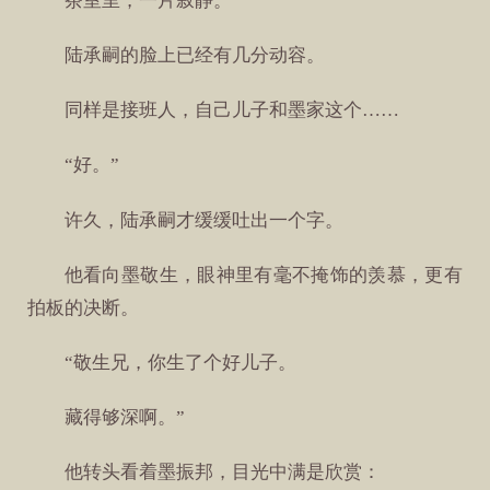
茶室里，一片寂静。
陆承嗣的脸上已经有几分动容。
同样是接班人，自己儿子和墨家这个……
“好。”
许久，陆承嗣才缓缓吐出一个字。
他看向墨敬生，眼神里有毫不掩饰的羡慕，更有
拍板的决断。
“敬生兄，你生了个好儿子。
藏得够深啊。”
他转头看着墨振邦，目光中满是欣赏：