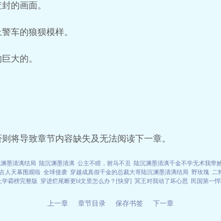
查封的画面。
上警车的狼狈模样。
的巨大的。
否则将导致章节内容缺失及无法阅读下一章。
沉渊墨清漓结局
陆沉渊墨清漓
公主不瞎，驸马不丑
陆沉渊墨清漓千金不学无术我带
古人天幕围观啦
全球侵袭
穿越成真假千金的总裁大哥陆沉渊墨清漓结局
野玫瑰
二
上学霸榜完整版
穿进烂尾断更bl文里怎么办？[快穿]
冥王对我动了坏心思
民国第一悍
上一章
章节目录
保存书签
下一章