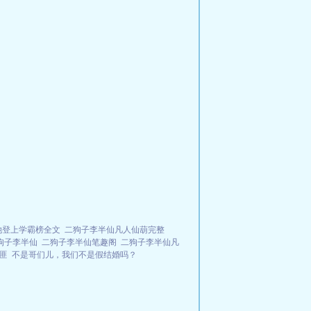
她登上学霸榜全文
二狗子李半仙凡人仙葫完整
狗子李半仙
二狗子李半仙笔趣阁
二狗子李半仙凡
匪
不是哥们儿，我们不是假结婚吗？