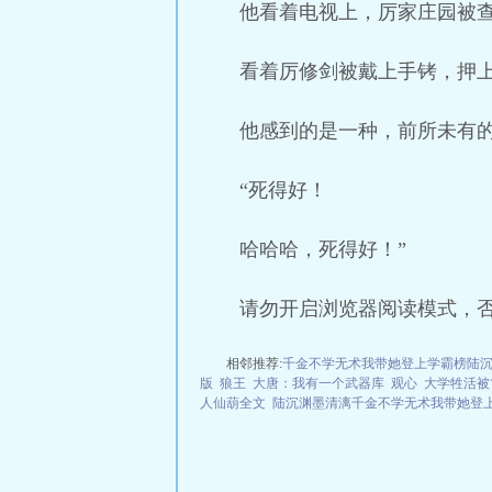
他看着电视上，厉家庄园被
看着厉修剑被戴上手铐，押
他感到的是一种，前所未有
“死得好！
哈哈哈，死得好！”
请勿开启浏览器阅读模式，
相邻推荐:
千金不学无术我带她登上学霸榜陆
版
狼王
大唐：我有一个武器库
观心
大学牲活被
人仙葫全文
陆沉渊墨清漓千金不学无术我带她登