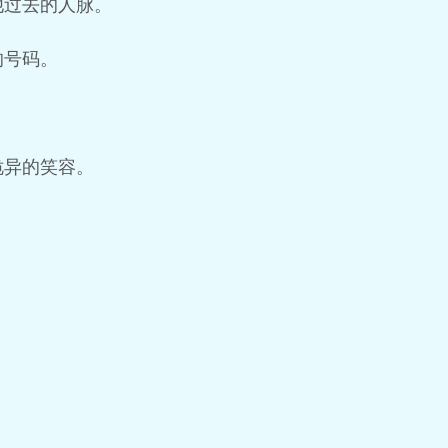
他过去的人脉。
的号码。
诡异的笑容。