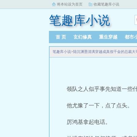
将本站设为首页
收藏笔趣库小说
笔趣库小说
首 页
玄幻修真
重生穿越
都市
笔趣库小说
>
陆沉渊墨清漓穿越成真假千金的总裁大
领队之人似乎事先知道一些
他尤豫了一下，点了点头。
厉鸿基拿起电话。