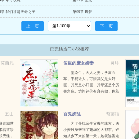
4章 今宵夜沉
第95章 星光
8章 我们才是天命之子
第99章 蝶梦
上一页
下一页
已完结热门小说推荐
莫西凡
佞臣的庶女嫡妻
灵琲
墨染尘，天人之姿，学富五
车，平易近人，可惜其父是大奸
臣，其兄是小奸臣，其母还是个厉
害角色。坊间评价有真有假，你若
全信就输得只剩底裤。应托月，相
貌平平，学识平平，粗鄙无礼，其
父虽是大理寺卿，生母早亡还是外
五山
百鬼妖乱
斋藤猫
室，族谱上没她名字。闺...
身青城世
为了寻找亲生父母的线索，唐
带着道宗
小麦只身来到了繁华的大都市。谁
妖灭怪，
知从乡下来的第一天，她就连番走