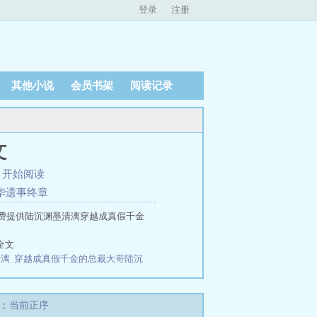
登录
注册
其他小说
会员书架
阅读记录
文
、
开始阅读
京华遗事终章
费提供陆沉渊墨清漓穿越成真假千金
全文
清漓
穿越成真假千金的总裁大哥陆沉
么办？[快穿]
狼王
不是哥们儿，我
不学无术我带她登上学霸榜全文
二狗
唐：我有一个武器库
冥王对我动了坏
：
当前正序