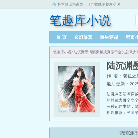
将本站设为首页
收藏笔趣库小说
笔趣库小说
首 页
玄幻修真
重生穿越
都市
笔趣库小说
>
陆沉渊墨清漓穿越成真假千金的总裁大
陆沉渊
作 者：老鱼还
最后更新：2025-1
陆沉渊墨清漓穿
的总裁大哥全文
三秒记住本站：笔趣
相邻推荐：
民国
渊墨清漓结局
二
们不是假结婚吗
子李半仙
二狗子
《陆沉渊墨
心思