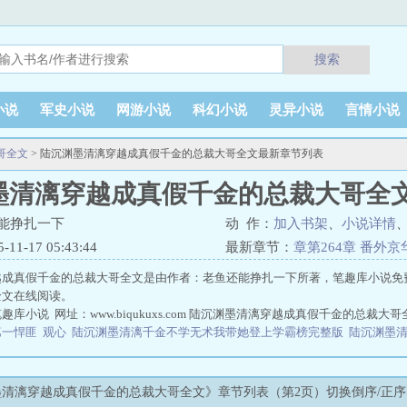
搜索
小说
军史小说
网游小说
科幻小说
灵异小说
言情小说
哥全文
> 陆沉渊墨清漓穿越成真假千金的总裁大哥全文最新章节列表
墨清漓穿越成真假千金的总裁大哥全
能挣扎一下
动 作：
加入书架
、
小说详情
1-17 05:43:44
最新章节：
章第264章 番外
越成真假千金的总裁大哥全文是由作者：老鱼还能挣扎一下所著，笔趣库小说免
全文在线阅读。
库小说 网址：www.biqukuxs.com 陆沉渊墨清漓穿越成真假千金的总裁大哥
第一悍匪
观心
陆沉渊墨清漓千金不学无术我带她登上学霸榜完整版
陆沉渊墨
狗子李半仙凡人仙葫完整版
大学牲活被古人天幕围观啦
穿进烂尾断更bl文里怎
？
公主不瞎，驸马不丑
二狗子李半仙凡人仙葫全文
野玫瑰
陆沉渊墨清漓千金
李半仙笔趣阁
千金不学无术我带她登上学霸榜陆沉渊墨清漓结局
全球侵袭
大
清漓穿越成真假千金的总裁大哥全文》章节列表（第2页）切换倒序/正序