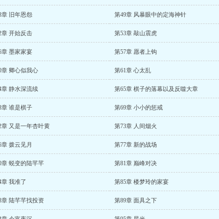
8章 旧年恩怨
第49章 风暴眼中的定海神针
2章 开始反击
第53章 敲山震虎
6章 墨家家宴
第57章 愿者上钩
0章 卿心似我心
第61章 心太乱
4章 静水深流续
第65章 棋子的落幕以及反噬大章
8章 谁是棋子
第69章 小小的惩戒
2章 又是一年杏叶黄
第73章 人间烟火
6章 拨云见月
第77章 新的战场
0章 蜕变的陆芊芊
第81章 巅峰对决
4章 我准了
第85章 楼梦玲的家宴
8章 陆芊芊找投资
第89章 面具之下