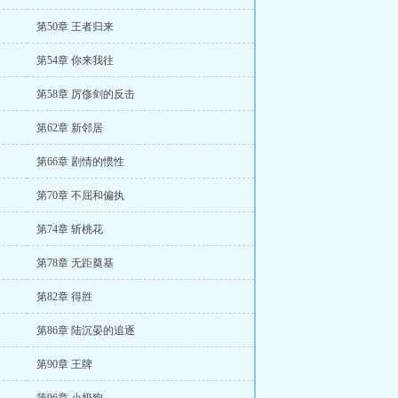
第50章 王者归来
第54章 你来我往
第58章 厉俢剑的反击
第62章 新邻居
第66章 剧情的惯性
第70章 不屈和偏执
第74章 斩桃花
第78章 无距奠基
第82章 得胜
第86章 陆沉晏的追逐
第90章 王牌