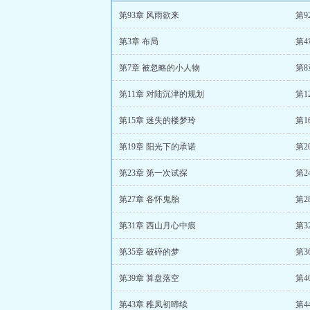
第93章 风雨欲来
第9
第3章 布局
第4
第7章 被忽略的小人物
第
第11章 对陆沉津的规划
第1
第15章 迷失的楼梦玲
第1
第19章 阳光下的承诺
第2
第23章 第一次试探
第2
第27章 各怀鬼胎
第2
第31章 西山月心中痕
第3
第35章 破碎的梦
第3
第39章 算盘落空
第4
第43章 稚凤初啼续
第4