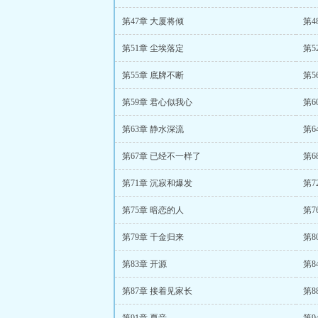
第47章 大厦将倾
第4
第51章 尘埃落定
第5
第55章 底牌不断
第5
第59章 君心似我心
第6
第63章 静水深流
第6
第67章 已经不一样了
第6
第71章 沉寂和爆发
第7
第75章 暗恋的人
第7
第79章 千金归来
第8
第83章 开源
第8
第87章 接着见家长
第8