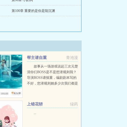
第96章 小奶狗
第100章 重要的是你是陆沉渊
帮主请自重
青池漫
故事从一场游戏说起三次元楚
清你们BOSS是不是想潜规则我？
导演BOSS请慎重，编剧剧本写的
不好，您潜规则她多少次我们都是
亏钱啊BOSS可以考虑二次元帮众
（呼天抢地）帮主楚清不好意思，
你们帮主不太自重，所...
上错花轿
绿药
...