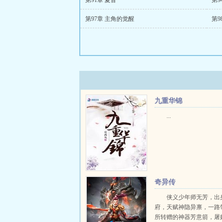
第91章 夏音
第9
第97章 主角的觉醒
第9
九重华锦
...
奇异传
侠义少年师无芳，出
府，天赋神隐异禀，一路
所转赠的神器芳意箭，屠