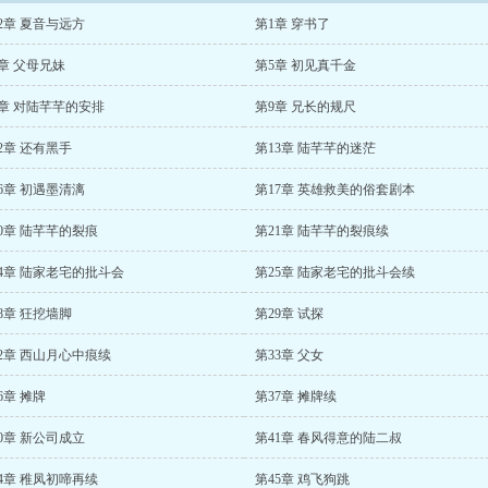
2章 夏音与远方
第1章 穿书了
章 父母兄妹
第5章 初见真千金
8章 对陆芊芊的安排
第9章 兄长的规尺
2章 还有黑手
第13章 陆芊芊的迷茫
6章 初遇墨清漓
第17章 英雄救美的俗套剧本
0章 陆芊芊的裂痕
第21章 陆芊芊的裂痕续
4章 陆家老宅的批斗会
第25章 陆家老宅的批斗会续
8章 狂挖墙脚
第29章 试探
2章 西山月心中痕续
第33章 父女
6章 摊牌
第37章 摊牌续
0章 新公司成立
第41章 春风得意的陆二叔
4章 稚凤初啼再续
第45章 鸡飞狗跳