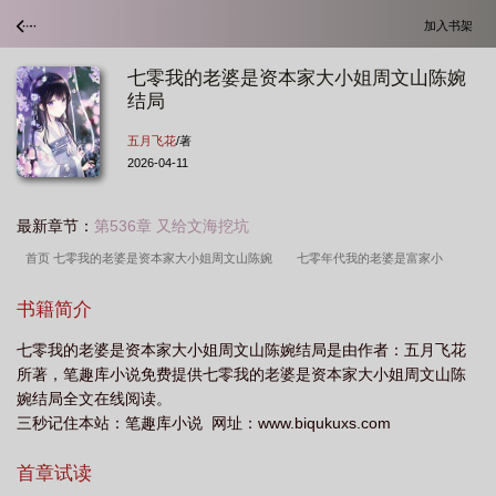
加入书架
七零我的老婆是资本家大小姐周文山陈婉
结局
五月飞花
/著
2026-04-11
最新章节：
第536章 又给文海挖坑
首页 七零我的老婆是资本家大小姐周文山陈婉
七零年代我的老婆是富家小
姐
七零我的老婆是资本家大小姐完整版
七零老婆资本家完整版哪里看
七零
书籍简介
我的老婆是知青盘搜搜
七零我的资本家老婆by一只老干部
七零我的老婆是知
七零我的老婆是资本家大小姐周文山陈婉结局是由作者：五月飞花
青
七零之我的老婆是知青 全文阅读
所著，笔趣库小说免费提供七零我的老婆是资本家大小姐周文山陈
婉结局全文在线阅读。
三秒记住本站：笔趣库小说 网址：www.biqukuxs.com
首章试读