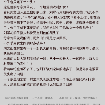
个子也只矮了半个头！
这是他的母亲刘翠花，一个地道的农村妇女！
看到周文山从屋里狼狈的出来，刘翠花用她特有的大嗓门恨其不争
的说怒骂道，“不争气的东西，怪不得人家赵秀华看不上你，现在懒
得地都不想下了是吧，还高中生呢，读书，读书，读得脑子都傻掉
了，分手了就要死要活的，我怎么就生了你这么一个蠢儿子！”
刘翠花的手指头都快要点到他的额头了。
母亲刘翠花说的话，周文山知道是怎么回事。
不外乎男女之间的那点破事！
周文山在村里有一个一起长大的青梅，青梅的名字叫赵秀华，是大
队长家的闺女。
本来两人是大家都看好的一对，从小一起长大，一起读书，两人是
村里唯二的高中生！
看着年纪也差不多了，也到了谈婚论嫁的地步了，但是却在这紧要
关头出了问题！
一个多星期之前，村里大队长赵建华在一个晚上偷偷的来到了家
里，满脸歉意的把订婚的礼物什么的给退了回来！
...
陆沉渊墨清漓笔趣阁
公主不瞎，驸马不丑
不是哥们儿，我们不是假结婚吗？
二狗子李半仙笔趣阁
千金不学无术我带她登上学霸榜陆沉渊墨清漓结局
陆沉渊