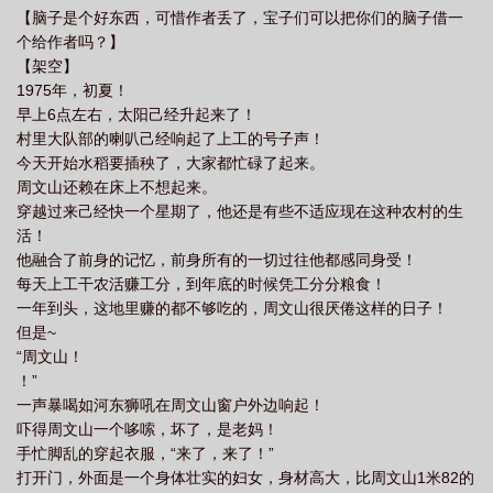
【脑子是个好东西，可惜作者丢了，宝子们可以把你们的脑子借一
个给作者吗？】
【架空】
1975年，初夏！
早上6点左右，太阳己经升起来了！
村里大队部的喇叭己经响起了上工的号子声！
今天开始水稻要插秧了，大家都忙碌了起来。
周文山还赖在床上不想起来。
穿越过来己经快一个星期了，他还是有些不适应现在这种农村的生
活！
他融合了前身的记忆，前身所有的一切过往他都感同身受！
每天上工干农活赚工分，到年底的时候凭工分分粮食！
一年到头，这地里赚的都不够吃的，周文山很厌倦这样的日子！
但是~
“周文山！
！”
一声暴喝如河东狮吼在周文山窗户外边响起！
吓得周文山一个哆嗦，坏了，是老妈！
手忙脚乱的穿起衣服，“来了，来了！”
打开门，外面是一个身体壮实的妇女，身材高大，比周文山1米82的