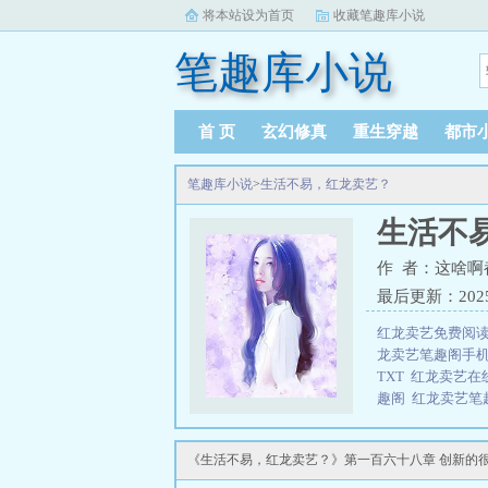
将本站设为首页
收藏笔趣库小说
笔趣库小说
首 页
玄幻修真
重生穿越
都市
笔趣库小说
>
生活不易，红龙卖艺？
生活不
作 者：这啥啊
最后更新：2025-1
红龙卖艺免费阅
龙卖艺笔趣阁手
TXT
红龙卖艺在
趣阁
红龙卖艺笔
弹窗最新章节
红
读
红龙卖艺电
《生活不易，红龙卖艺？》第一百六十八章 创新的
版
红龙卖艺笔趣
来到埃尔伦，一