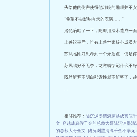
代。 魔晶科技
头给他的伤害使得他昨晚的睡眠并不安
“希望不会影响今天的表演……”
洛伦嘀咕了一下，随即用法术造成一面
上善议事厅，唯有上善世家核心成员方
苏凤临刚好思考到一个矛盾点，便是停
苏凤临好不无奈，龙逆鳞惦记什么不好
既然解释不明白那索性就不解释了，趁
...
相邻推荐：
陆沉渊墨清漓穿越成真假千
文
穿越成真假千金的总裁大哥陆沉渊墨清
的总裁大哥全文
陆沉渊墨清漓千金不学无