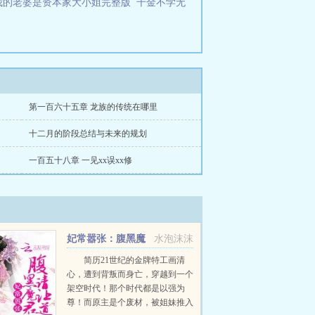
我的老婆是资本家大小姐完整版
千金不学无
第一百六十五章 龙族的传统在哪里
十二月的阶段总结与未来的规划
一百五十八章 一见xx误xx修
妃常嚣张：腹黑魔
水泡沫沫
君请让道
简历21世纪的金牌特工画清
心，遭到背叛而身亡，穿越到一个
架空时代！那个时代都是以强为
尊！而原主是个废材，被姐妹推入