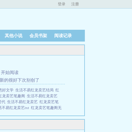
登录
注册
其他小说
会员书架
阅读记录
、
开始阅读
创新的很好下次别创了
笆好文学
生活不易红龙卖艺结局
红
红龙卖艺笔趣阁
生活不易红龙卖艺
时代
生活不易红龙卖艺
红龙卖艺笔
活不易红龙卖艺txt
红龙卖艺笔趣阁无
阁txt
生活不易红龙卖艺免费阅
名什么
红龙卖艺在线阅读免费完整
卖艺123读书网
红龙卖艺全本
欢迎
，却也催生了一个光怪陆离的新时