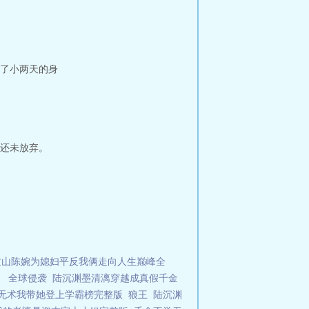
林的…生活不易，红龙卖艺？
了小两天的身
还未放弃。
文山陈婉为媳妇平反我俩走向人生巅峰全
，
全球侵袭
陆沉渊墨清漓穿越成真假千金
无术我带她登上学霸榜完整版
狼王
陆沉渊