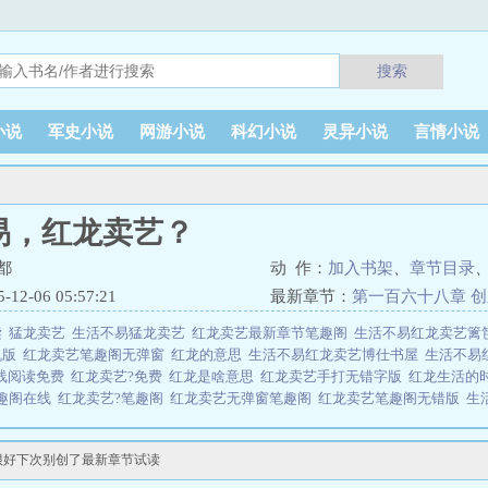
搜索
小说
军史小说
网游小说
科幻小说
灵异小说
言情小说
易，红龙卖艺？
都
动 作：
加入书架
、
章节目录
2-06 05:57:21
最新章节：
第一百六十八章 
读
猛龙卖艺
生活不易猛龙卖艺
红龙卖艺最新章节笔趣阁
生活不易红龙卖艺篱
机版
红龙卖艺笔趣阁无弹窗
红龙的意思
生活不易红龙卖艺博仕书屋
生活不易
线阅读免费
红龙卖艺?免费
红龙是啥意思
红龙卖艺手打无错字版
红龙生活的
趣阁在线
红龙卖艺?笔趣阁
红龙卖艺无弹窗笔趣阁
红龙卖艺笔趣阁无错版
生
龙卖艺笔趣阁最新章节TXT
红龙卖艺笔趣阁5200
红龙卖艺奇书网
红龙卖艺笔趣
子书
红龙卖艺笔趣阁最新
红龙卖艺笔趣阁免费阅读无弹窗
生活不易红龙卖艺又
很好下次别创了最新章节试读
阁免费阅读
红龙卖艺笔趣阁最新章节
生活不易红龙卖艺百书阁
红龙卖艺
红龙
个高魔已成常态、钢铁与符文交织的奇异星球。五百年前的神圣盟约带来了和平