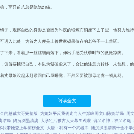
驱动着悬浮城市，个人终端连接着众生，自动化工厂轰鸣运转，城市是钢铁丛
稳，两只前爪总是隐隐幻痛。
镜子，观察自己的身形是否因为昨夜的锻炼而消瘦下去了些，他努力维持
可进入此处，为首之人便是上善世家硕果仅存的老爷子—上善廷。
了下来，看着那一丝丝细雨落下，伸出手感受秋季时节的微微凉爽。
，偏偏要惦记自己，本以为紫破尘来了，会让他注意力转移，未曾想，他
着丈母娘没起床赶紧回自己屋睡觉，不然又要被那母老虎一顿臭骂。
阅读全文
金的总裁大哥完整版
为媳妇平反我俩走向人生巅峰周文山陈婉结局
周
漓结局
陆沉渊墨清漓
大学牲活被古人天幕围观啦
诡又名神，神又名诡
术我带她登上学霸榜全文
大唐：我有一个武器库
陆沉渊墨清漓千金不学