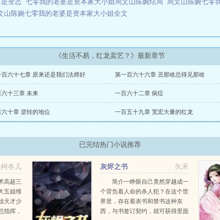
尊是变态
七零我的老婆是资本家大小姐周文山陈婉结局
周文山陈婉七零
文山陈婉七零我的老婆是资本家大小姐全文
《生活不易，红龙卖艺？》最新章节
一百六十七章 原来还是我们法师好
第一百六十六章 丑那啥总得见那啥
百六十三章 未来
一百六十二章 病症
百六十章 逆转的地位
一百五十九章 宽宏大量的红龙
已完结热门小说推荐
琅柯冬儿
灰烬之书
矢禾
儿
术高超三
简介一睁眼自己竟然穿越成一
大五姐维
个背负着人命的杀人犯？在这个世
姐天才少
界里，存在着表书和禁书这种东
总指挥，
西，与书签订契约，就可获得里面