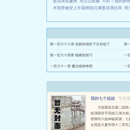
墨清漓笔趣阁
周文山陈婉
不好！我的师
术我带她登上学霸榜陆沉渊墨清漓结局
周
第一百六十八章 创新的很好下次别创了
第
第一百六十四章 独家的技巧
一
一百六十一章 魔法很神奇吧
一
我的七个姐姐
宁天
天姿国色宁天琅柯冬
大姐霸道总裁二姐医
姐顶级杀手四姐江湖大姐
密模特六姐神秘莫测，七
女我是大夏帝国十二军区