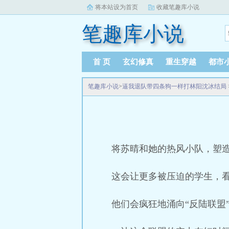
将本站设为首页
收藏笔趣库小说
笔趣库小说
首 页
玄幻修真
重生穿越
都市
笔趣库小说
>
逼我退队带四条狗一样打林阳沈冰结局
将苏晴和她的热风小队，塑
这会让更多被压迫的学生，
他们会疯狂地涌向“反陆联盟