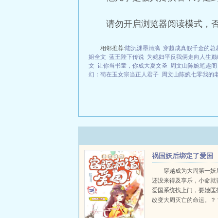
请勿开启浏览器阅读模式，
相邻推荐:
陆沉渊墨清漓
穿越成真假千金的总
姐全文
蓝王陛下传说
为媳妇平反我俩走向人生巅
文
让你当书童，你成大夏文圣
周文山陈婉笔趣阁
幻：苟在玉女宗当正人君子
周文山陈婉七零我的
祸国妖后绑定了爱国
系统
穿越成为大周第一妖
还没来得及享乐，小命就
爱国系统找上门，要她匡
改变大周灭亡的命运。？
是人人喊打的妖后啊！先