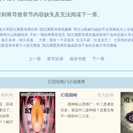
否则将导致章节内容缺失及无法阅读下一章。
裁大哥陆沉渊墨清漓结局
陆沉渊墨清漓笔趣阁
周文山陈婉为媳妇平反我俩走向人生
峰周文山陈婉结局
不好！我的师尊是变态
陆沉渊墨清漓穿越成真假千金的总裁大哥
诡又名神，神又名诡，
大唐：我有一个武器库
生活不易，红龙卖艺？
七零我的老
老婆是资本家大小姐完整版
陆沉渊墨清漓穿越成真假千金的总裁大哥完整版
上一章
章节目录
保存书签
下一章
已完结热门小说推荐
冉阿冉
幻视颠峰
吾为妖孽
后，苏若
精神病人思维广，中二患者欢
要没了。
乐多。谁说中二是种病？且看主角
扶幼帝，
不一样的中二人生。...
？？她可
不说小皇