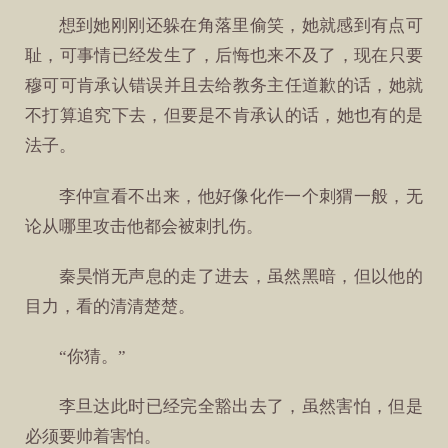
想到她刚刚还躲在角落里偷笑，她就感到有点可
耻，可事情已经发生了，后悔也来不及了，现在只要
穆可可肯承认错误并且去给教务主任道歉的话，她就
不打算追究下去，但要是不肯承认的话，她也有的是
法子。
李仲宣看不出来，他好像化作一个刺猬一般，无
论从哪里攻击他都会被刺扎伤。
秦昊悄无声息的走了进去，虽然黑暗，但以他的
目力，看的清清楚楚。
“你猜。”
李旦达此时已经完全豁出去了，虽然害怕，但是
必须要帅着害怕。