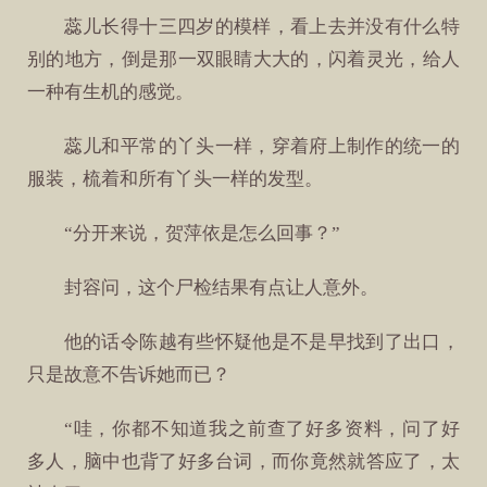
蕊儿长得十三四岁的模样，看上去并没有什么特
别的地方，倒是那一双眼睛大大的，闪着灵光，给人
一种有生机的感觉。
蕊儿和平常的丫头一样，穿着府上制作的统一的
服装，梳着和所有丫头一样的发型。
“分开来说，贺萍依是怎么回事？”
封容问，这个尸检结果有点让人意外。
他的话令陈越有些怀疑他是不是早找到了出口，
只是故意不告诉她而已？
“哇，你都不知道我之前查了好多资料，问了好
多人，脑中也背了好多台词，而你竟然就答应了，太