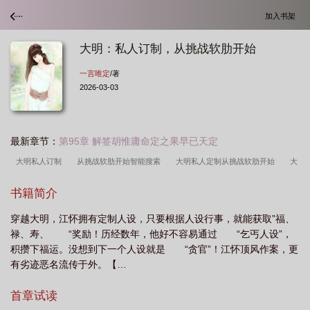
加入书架
大明：私人订制，从挑战软肋开始
一言唯定
/著
2026-03-03
最新章节：
第95章 解签胡惟庸命定之果早已天定
大明私人订制
从挑战软肋开始智能搜索
大明私人定制从挑战软肋开始
大
明私人订制从挑战软肋开始笔趣阁
大明私人订制从挑战软肋开始免费
从挑战软
书籍简介
肋开始笔趣阁
大明私人订制从挑战软肋开始
穿越大明，江怀拥有定制人设，只要根据人设行事，就能获取”福、
禄、寿、 “奖励！历经数年，他好不容易通过 “乞丐人设”，
积攒下福运。没想到下一个人设就是 “贪官”！江怀顶风作案，更
有劣迹恶名流传于外。【…
首章试读