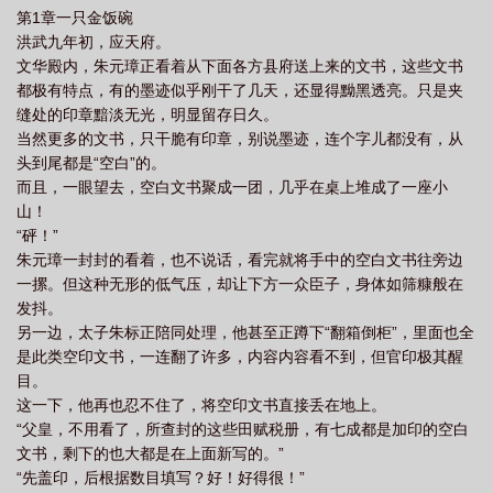
第1章一只金饭碗
洪武九年初，应天府。
文华殿内，朱元璋正看着从下面各方县府送上来的文书，这些文书
都极有特点，有的墨迹似乎刚干了几天，还显得黝黑透亮。只是夹
缝处的印章黯淡无光，明显留存日久。
当然更多的文书，只干脆有印章，别说墨迹，连个字儿都没有，从
头到尾都是“空白”的。
而且，一眼望去，空白文书聚成一团，几乎在桌上堆成了一座小
山！
“砰！”
朱元璋一封封的看着，也不说话，看完就将手中的空白文书往旁边
一摞。但这种无形的低气压，却让下方一众臣子，身体如筛糠般在
发抖。
另一边，太子朱标正陪同处理，他甚至正蹲下“翻箱倒柜”，里面也全
是此类空印文书，一连翻了许多，内容内容看不到，但官印极其醒
目。
这一下，他再也忍不住了，将空印文书直接丢在地上。
“父皇，不用看了，所查封的这些田赋税册，有七成都是加印的空白
文书，剩下的也大都是在上面新写的。”
“先盖印，后根据数目填写？好！好得很！”