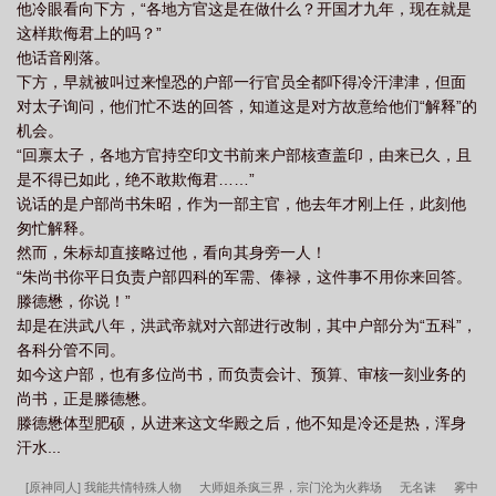
他冷眼看向下方，“各地方官这是在做什么？开国才九年，现在就是
这样欺侮君上的吗？”
他话音刚落。
下方，早就被叫过来惶恐的户部一行官员全都吓得冷汗津津，但面
对太子询问，他们忙不迭的回答，知道这是对方故意给他们“解释”的
机会。
“回禀太子，各地方官持空印文书前来户部核查盖印，由来已久，且
是不得已如此，绝不敢欺侮君……”
说话的是户部尚书朱昭，作为一部主官，他去年才刚上任，此刻他
匆忙解释。
然而，朱标却直接略过他，看向其身旁一人！
“朱尚书你平日负责户部四科的军需、俸禄，这件事不用你来回答。
滕德懋，你说！”
却是在洪武八年，洪武帝就对六部进行改制，其中户部分为“五科”，
各科分管不同。
如今这户部，也有多位尚书，而负责会计、预算、审核一刻业务的
尚书，正是滕德懋。
滕德懋体型肥硕，从进来这文华殿之后，他不知是冷还是热，浑身
汗水...
[原神同人] 我能共情特殊人物
大师姐杀疯三界，宗门沦为火葬场
无名诔
雾中