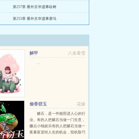
第257章 番外京华遗事砍树
第253章 番外京华遗事赛马
解甲
八条看雪
...
偷香窃玉
花缘
赌石，是一件能照进人心的行
业。有的人把赌石当做一门生意，
赚点小钱娱乐有的人把赌石当做一
夜暴富逆转人生的机会，投机取巧
而我，和他们都不同，我做这个，