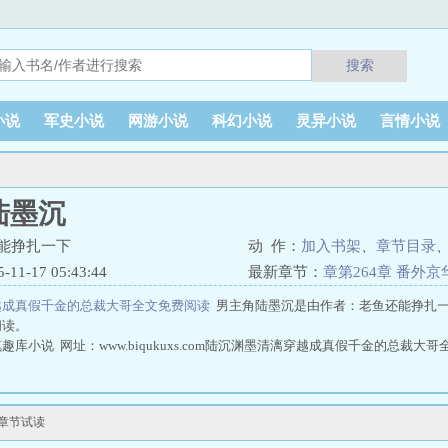
搜索
小说
军史小说
网游小说
科幻小说
灵异小说
言情小说
陆墨沉
能挣扎一下
动 作：
加入书架
、
章节目录
1-17 05:43:44
最新章节：
章第264章 番外
越成真假千金的总裁大哥全文免费阅读
男主角陆墨沉是由作者：老鱼还能挣扎
阅读。
库小说 网址：www.biqukuxs.com陆沉渊墨清漓穿越成真假千金的总裁大哥
新章节试读