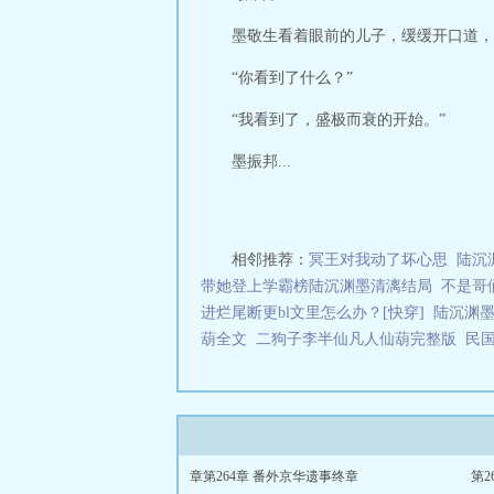
墨敬生看着眼前的儿子，缓缓开口道，
“你看到了什么？”
“我看到了，盛极而衰的开始。”
墨振邦...
相邻推荐：
冥王对我动了坏心思
陆沉
带她登上学霸榜陆沉渊墨清漓结局
不是哥
进烂尾断更bl文里怎么办？[快穿]
陆沉渊
葫全文
二狗子李半仙凡人仙葫完整版
民
章第264章 番外京华遗事终章
第2