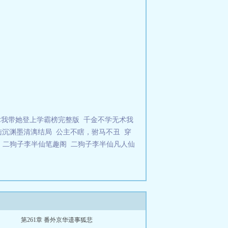
术我带她登上学霸榜完整版
千金不学无术我
陆沉渊墨清漓结局
公主不瞎，驸马不丑
穿
二狗子李半仙笔趣阁
二狗子李半仙凡人仙
第261章 番外京华遗事狐悲