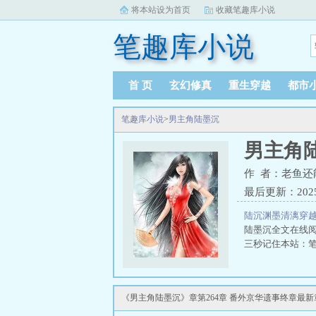
将本站设为首页
收藏笔趣库小说
笔趣库小说
首 页
玄幻修真
重生穿越
都市
笔趣库小说
>
男主角陆墨沉
男主角
作 者：老鱼还
最后更新：2025-1
陆沉渊墨清漓穿
陆墨沉全文在线
三秒记住本站：笔趣
《男主角陆墨沉》章第264章 番外京华遗事终章最