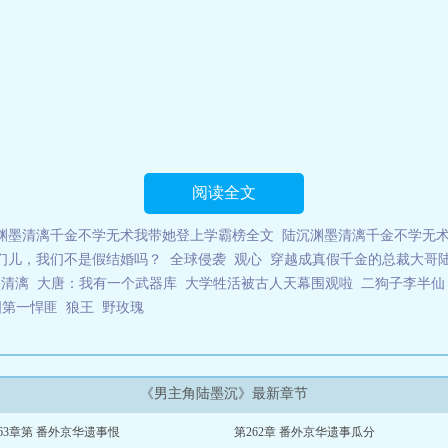
阅读全文
渊墨清漓千金不学无术我带她登上学霸榜全文
陆沉渊墨清漓千金不学无
们儿，我们不是假结婚吗？
全球侵袭
观心
穿越成真假千金的总裁大哥
墨清漓
大唐：我有一个武器库
大学牲活被古人天幕围观啦
二狗子李半仙
国第一悍匪
狼王
野玫瑰
《男主角陆墨沉》最新章节
63章第 番外京华遗事恨
第262章 番外京华遗事瓜分