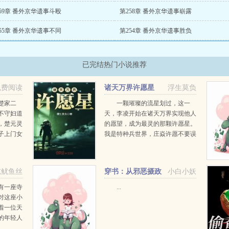
59章 番外京华遗事斗殴
第258章 番外京华遗事崭露
55章 番外京华遗事不同
第254章 番外京华遗事胜负
已完结热门小说推荐
免费阅读
诸天万界许愿星
浮生莫负
楚家二
一颗璀璨的流星划过，这一
不守妇道
天，李凌开始在诸天万界实现他人
，楚元灵
的愿望，成为最灵的那颗许愿星。
子上门女
我是特种兵世界，庄焱许愿不要误
天，他的
杀小影英雄本色中小马哥等了三
也终将因
年，就是要夺回失去的尊严破坏之
王里，在座的各位都是垃圾魔女世
吃鱿鱼丝
穿书：从邪恶摄政
小白小妖
界中...
王身边逃走失败后
有一座寺
...
对这座小
着一位天
的年轻人
长相。如