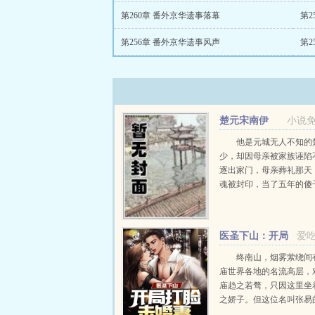
第260章 番外京华遗事落幕
第2
第256章 番外京华遗事风声
第2
楚元宋南伊
小说
他是元城无人不知的
少，却因母亲被家族诬陷
逐出家门，母亲葬礼那天
魂被封印，当了五年的傻
婿，轰动元城。直到有一
灵魂回归本体，这个世界
他而改变。...
医圣下山：开局
爱
打脸未婚妻！
终南山，烟雾萦绕间
庙世界各地的名流高层，
庙趋之若骛，只因这里坐
之娇子。但这位名叫张易
名满天下，但却无人识其